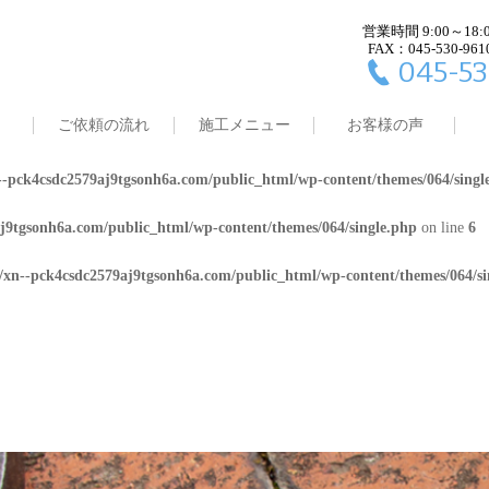
営業時間 9:00～18:
j9tgsonh6a.com/public_html/wp-content/themes/064/single.php
on line
4
FAX：045-530-961
045-53
8/xn--pck4csdc2579aj9tgsonh6a.com/public_html/wp-content/themes/064/
ご依頼の流れ
施工メニュー
お客様の声
j9tgsonh6a.com/public_html/wp-content/themes/064/single.php
on line
5
-pck4csdc2579aj9tgsonh6a.com/public_html/wp-content/themes/064/singl
j9tgsonh6a.com/public_html/wp-content/themes/064/single.php
on line
6
/xn--pck4csdc2579aj9tgsonh6a.com/public_html/wp-content/themes/064/si