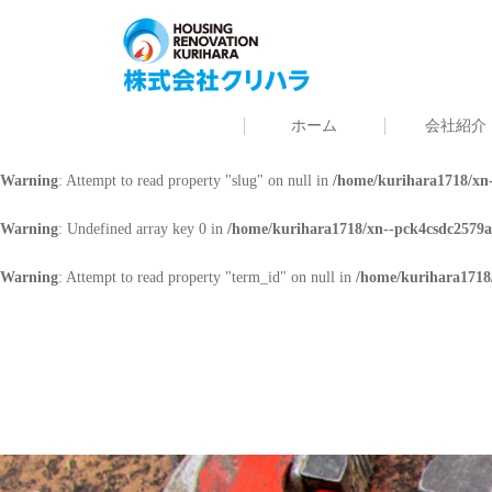
Warning
: Undefined array key 0 in
/home/kurihara1718/xn--pck4csdc2579a
Warning
: Attempt to read property "cat_name" on null in
/home/kurihara171
ホーム
会社紹介
Warning
: Undefined array key 0 in
/home/kurihara1718/xn--pck4csdc2579a
Warning
: Attempt to read property "slug" on null in
/home/kurihara1718/xn-
Warning
: Undefined array key 0 in
/home/kurihara1718/xn--pck4csdc2579a
Warning
: Attempt to read property "term_id" on null in
/home/kurihara1718