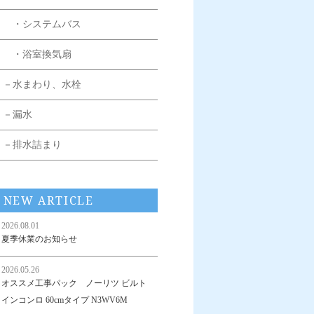
・システムバス
・浴室換気扇
－水まわり、水栓
－漏水
－排水詰まり
NEW ARTICLE
2026.08.01
夏季休業のお知らせ
2026.05.26
オススメ工事パック ノーリツ ビルト
インコンロ 60cmタイプ N3WV6M