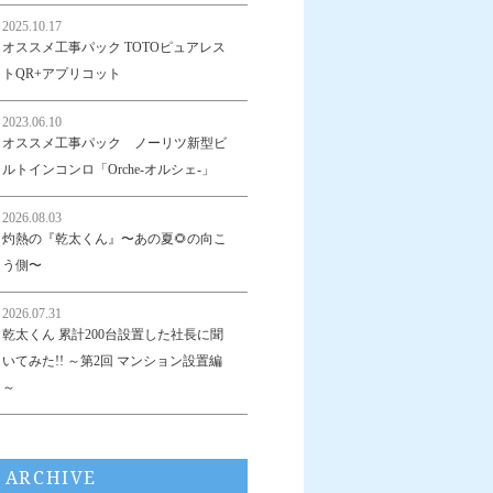
2025.10.17
オススメ工事パック TOTOピュアレス
トQR+アプリコット
2023.06.10
オススメ工事パック ノーリツ新型ビ
ルトインコンロ「Orche-オルシェ-」
2026.08.03
灼熱の『乾太くん』〜あの夏🌻の向こ
う側〜
2026.07.31
乾太くん 累計200台設置した社長に聞
いてみた!! ～第2回 マンション設置編
～
ARCHIVE