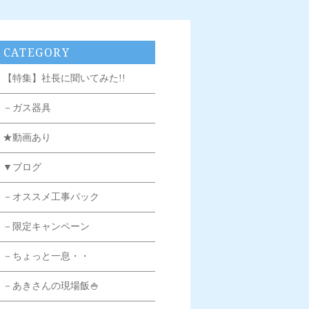
CATEGORY
【特集】社長に聞いてみた!!
－ガス器具
★動画あり
▼ブログ
－オススメ工事パック
－限定キャンペーン
－ちょっと一息・・
－あきさんの現場飯🍚