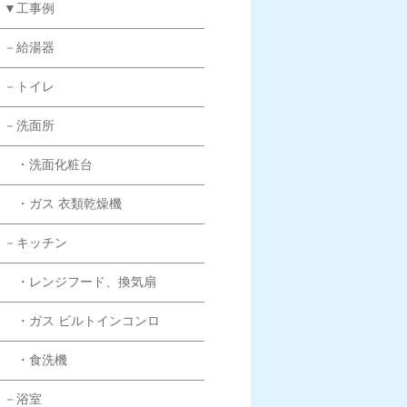
▼工事例
－給湯器
－トイレ
－洗面所
・洗面化粧台
・ガス 衣類乾燥機
－キッチン
・レンジフード、換気扇
・ガス ビルトインコンロ
・食洗機
－浴室