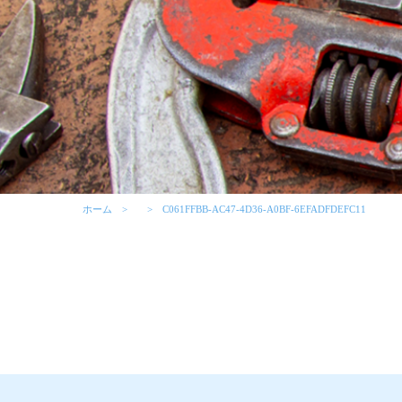
ホーム
C061FFBB-AC47-4D36-A0BF-6EFADFDEFC11