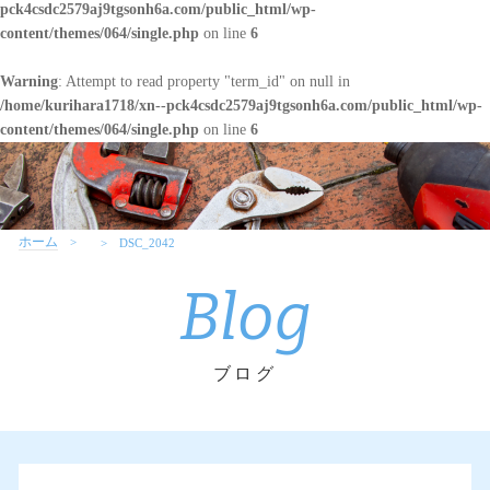
pck4csdc2579aj9tgsonh6a.com/public_html/wp-
content/themes/064/single.php
on line
6
Warning
: Attempt to read property "term_id" on null in
/home/kurihara1718/xn--pck4csdc2579aj9tgsonh6a.com/public_html/wp-
content/themes/064/single.php
on line
6
ホーム
DSC_2042
Blog
ブログ