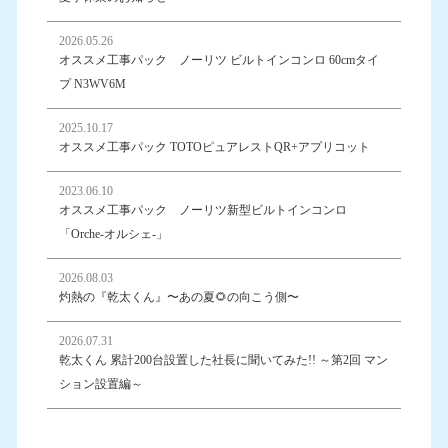
2026.05.26
オススメ工事パック ノーリツ ビルトインコンロ 60cmタイ
プ N3WV6M
2025.10.17
オススメ工事パック TOTOピュアレストQR+アプリコット
2023.06.10
オススメ工事パック ノーリツ新型ビルトインコンロ
「Orche-オルシェ-」
2026.08.03
灼熱の『乾太くん』〜あの夏🌻の向こう側〜
2026.07.31
乾太くん 累計200台設置した社長に聞いてみた!! ～第2回 マン
ション設置編～