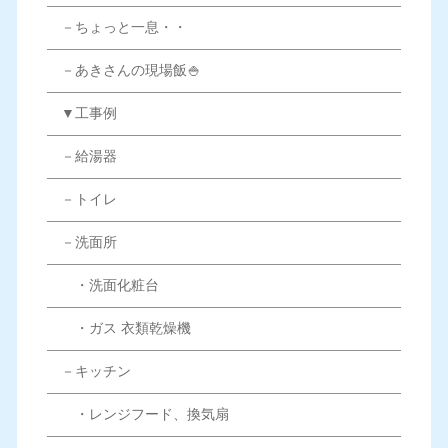
－ちょっと一息・・
－あきさんの現場飯🍚
▼工事例
－給湯器
－トイレ
－洗面所
・洗面化粧台
・ガス 衣類乾燥機
－キッチン
・レンジフード、換気扇