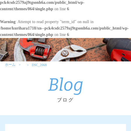
pck4csdc2579aj9tgsonh6a.com/public_html/wp-
content/themes/064/single.php
on line
6
Warning
: Attempt to read property "term_id" on null in
/home/kurihara1718/xn--pck4csdc2579aj9tgsonh6a.com/public_html/wp-
content/themes/064/single.php
on line
6
ホーム
DSC_2068
Blog
ブログ