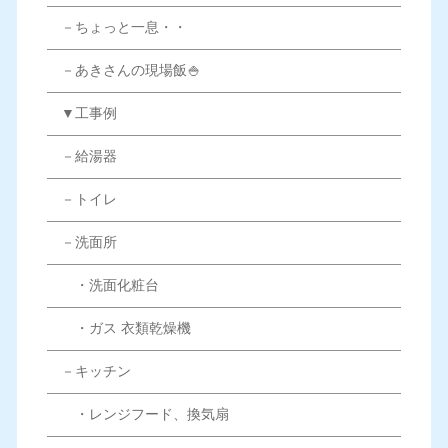
－ちょっと一息・・
－あきさんの現場飯🍚
▼工事例
－給湯器
－トイレ
－洗面所
・洗面化粧台
・ガス 衣類乾燥機
－キッチン
・レンジフード、換気扇