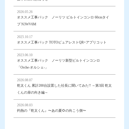
2026.05.26
オススメ工事パック ノーリツ ビルトインコンロ 60cmタイ
プ N3WV6M
2025.10.17
オススメ工事パック TOTOピュアレストQR+アプリコット
2023.06.10
オススメ工事パック ノーリツ新型ビルトインコンロ
「Orche-オルシェ-」
2026.08.07
乾太くん 累計200台設置した社長に聞いてみた!! ～第3回 乾太
くんの扉の向き編～
2026.08.03
灼熱の『乾太くん』〜あの夏🌻の向こう側〜