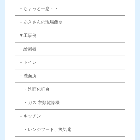
－ちょっと一息・・
－あきさんの現場飯🍚
▼工事例
－給湯器
－トイレ
－洗面所
・洗面化粧台
・ガス 衣類乾燥機
－キッチン
・レンジフード、換気扇