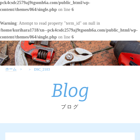
pck4csdc2579aj9tgsonh6a.com/public_html/wp-
content/themes/064/single.php
on line
6
Warning
: Attempt to read property "term_id" on null in
/home/kurihara1718/xn--pck4csdc2579aj9tgsonh6a.com/public_html/wp-
content/themes/064/single.php
on line
6
ホーム
DSC_2103
Blog
ブログ