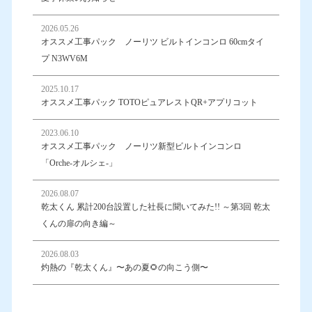
2026.05.26
オススメ工事パック ノーリツ ビルトインコンロ 60cmタイ
プ N3WV6M
2025.10.17
オススメ工事パック TOTOピュアレストQR+アプリコット
2023.06.10
オススメ工事パック ノーリツ新型ビルトインコンロ
「Orche-オルシェ-」
2026.08.07
乾太くん 累計200台設置した社長に聞いてみた!! ～第3回 乾太
くんの扉の向き編～
2026.08.03
灼熱の『乾太くん』〜あの夏🌻の向こう側〜