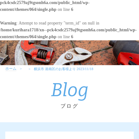
pck4csdc2579aj9tgsonh6a.com/public_html/wp-
content/themes/064/single.php
on line
6
Warning
: Attempt to read property "term_id" on null in
/home/kurihara1718/xn--pck4csdc2579aj9tgsonh6a.com/public_html/wp-
content/themes/064/single.php
on line
6
ホーム
横浜市 港南区のお客様より 2023/11/18
Blog
ブログ