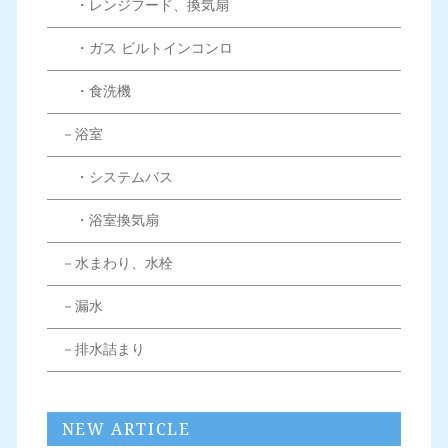
・レンジフード、換気扇
・ガス ビルトインコンロ
・食洗機
－浴室
・システムバス
・浴室換気扇
－水まわり、水栓
－漏水
－排水詰まり
NEW ARTICLE