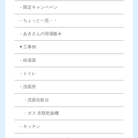
－限定キャンペーン
－ちょっと一息・・
－あきさんの現場飯🍚
▼工事例
－給湯器
－トイレ
－洗面所
・洗面化粧台
・ガス 衣類乾燥機
－キッチン