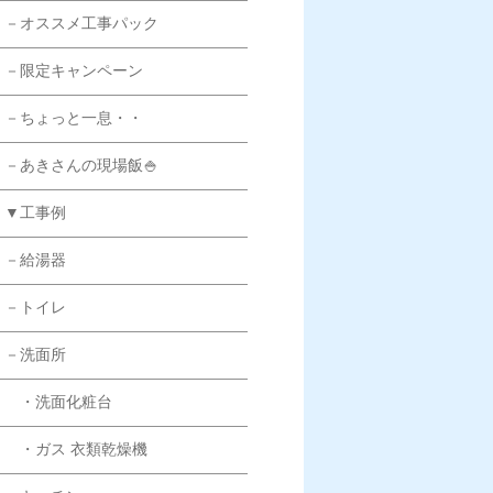
－オススメ工事パック
－限定キャンペーン
－ちょっと一息・・
－あきさんの現場飯🍚
▼工事例
－給湯器
－トイレ
－洗面所
・洗面化粧台
・ガス 衣類乾燥機