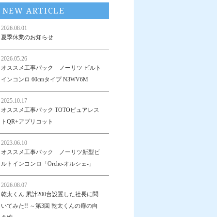
NEW ARTICLE
2026.08.01
夏季休業のお知らせ
2026.05.26
オススメ工事パック ノーリツ ビルト
インコンロ 60cmタイプ N3WV6M
2025.10.17
オススメ工事パック TOTOピュアレス
トQR+アプリコット
2023.06.10
オススメ工事パック ノーリツ新型ビ
ルトインコンロ「Orche-オルシェ-」
2026.08.07
乾太くん 累計200台設置した社長に聞
いてみた!! ～第3回 乾太くんの扉の向