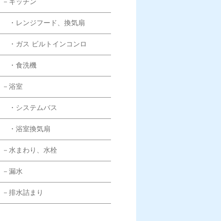
－キッチン
・レンジフード、換気扇
・ガス ビルトインコンロ
・食洗機
－浴室
・システムバス
・浴室換気扇
－水まわり、水栓
－漏水
－排水詰まり