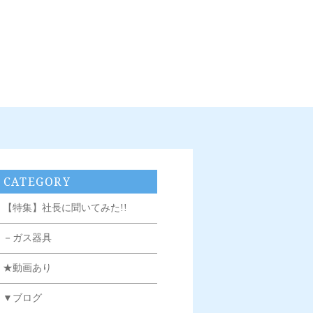
CATEGORY
【特集】社長に聞いてみた!!
－ガス器具
★動画あり
▼ブログ