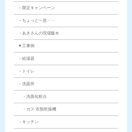
－限定キャンペーン
－ちょっと一息・・
－あきさんの現場飯🍚
▼工事例
－給湯器
－トイレ
－洗面所
・洗面化粧台
・ガス 衣類乾燥機
－キッチン