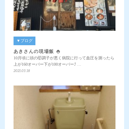
▼ブログ
あきさんの現場飯 🍚
10月頃に頭の🤯調子が悪く病院に行って血圧を測ったら
上が160オーバー下が100オーバー⤴️ …
2021.03.18