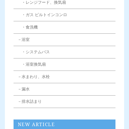
・レンジフード、換気扇
・ガス ビルトインコンロ
・食洗機
－浴室
・システムバス
・浴室換気扇
－水まわり、水栓
－漏水
－排水詰まり
NEW ARTICLE