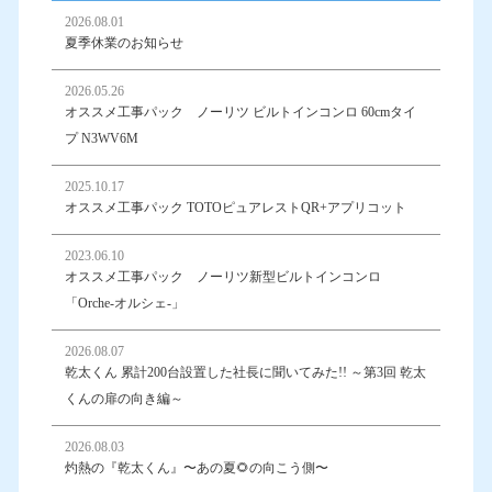
2026.08.01
夏季休業のお知らせ
2026.05.26
オススメ工事パック ノーリツ ビルトインコンロ 60cmタイ
プ N3WV6M
2025.10.17
オススメ工事パック TOTOピュアレストQR+アプリコット
2023.06.10
オススメ工事パック ノーリツ新型ビルトインコンロ
「Orche-オルシェ-」
2026.08.07
乾太くん 累計200台設置した社長に聞いてみた!! ～第3回 乾太
くんの扉の向き編～
2026.08.03
灼熱の『乾太くん』〜あの夏🌻の向こう側〜