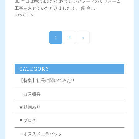
💁‍♀️ 本日は横浜市の港北区でレンジフードのリフォーム
工事をさせていただきましたよ。 🤗 今…
2021.03.06
1
2
»
CATEGORY
【特集】社長に聞いてみた!!
－ガス器具
★動画あり
▼ブログ
－オススメ工事パック