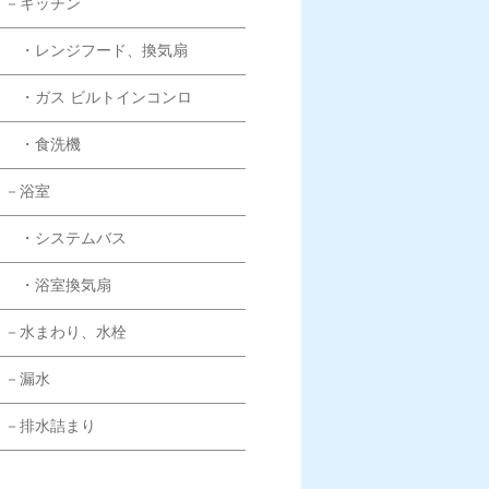
－キッチン
・レンジフード、換気扇
・ガス ビルトインコンロ
・食洗機
－浴室
・システムバス
・浴室換気扇
－水まわり、水栓
－漏水
－排水詰まり