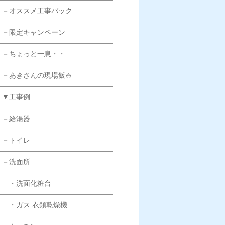
－オススメ工事パック
－限定キャンペーン
－ちょっと一息・・
－あきさんの現場飯🍚
▼工事例
－給湯器
－トイレ
－洗面所
・洗面化粧台
・ガス 衣類乾燥機