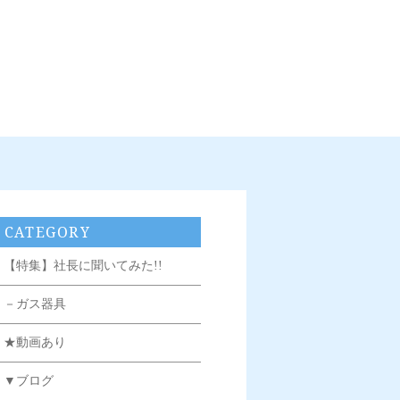
CATEGORY
【特集】社長に聞いてみた!!
－ガス器具
★動画あり
▼ブログ