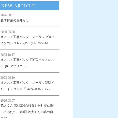
NEW ARTICLE
2026.08.01
夏季休業のお知らせ
2026.05.26
オススメ工事パック ノーリツ ビルト
インコンロ 60cmタイプ N3WV6M
2025.10.17
オススメ工事パック TOTOピュアレス
トQR+アプリコット
2023.06.10
オススメ工事パック ノーリツ新型ビ
ルトインコンロ「Orche-オルシェ-」
2026.08.07
乾太くん 累計200台設置した社長に聞
いてみた!! ～第3回 乾太くんの扉の向