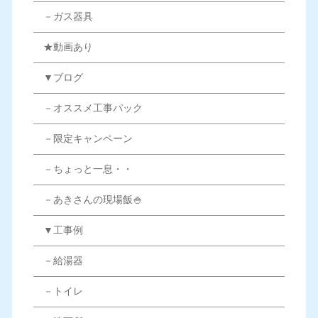
－ガス器具
★動画あり
▼ブログ
－オススメ工事パック
－限定キャンペーン
－ちょっと一息・・
－あきさんの現場飯🍚
▼工事例
－給湯器
－トイレ