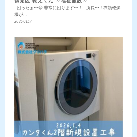
鶴見区 乾太くん ～福祉施設～
困ったぁ〜😫 非常に困ります〜！ 所長〜！衣類乾燥
機が…
2026.01.17