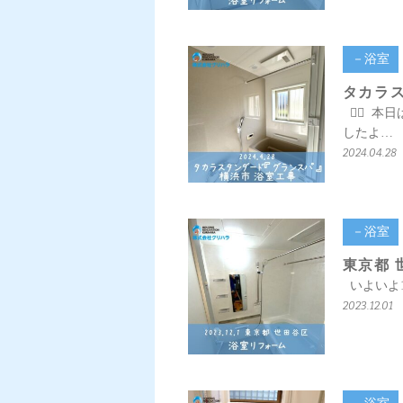
－浴室
タカラス
💁‍♀️
したよ…
2024.04.28
－浴室
東京都 
いよいよ1
2023.12.01