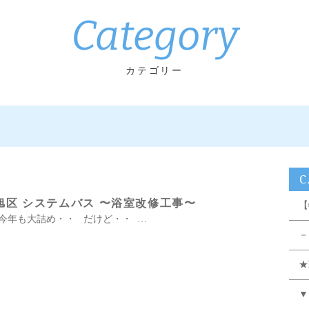
Category
カテゴリー
C
旭区 システムバス 〜浴室改修工事〜
【
今年も大詰め・・ だけど・・ …
－
★
▼