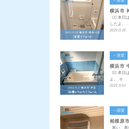
－浴室
横浜市 
💁‍♀️
したよ。
2023.11.18
－浴室
横浜市 
💁‍♀️
よ。 ☺…
2023.11.01
－浴室
相模原市
寒い、寒い