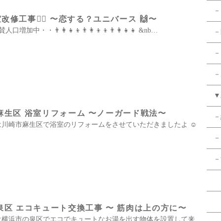
－
改修工事👷‍♀️ 〜恋する？ユニバース 🙌〜
加中・・👨‍👩‍👧‍👦👨‍👩‍👦‍👦👨‍👩‍👧‍👧 &nb…
－
－
－
▼
麻生区 浴室リフォーム 〜ノーガード戦法〜
－
 本日は川崎市麻生区で浴室のリフォームをさせていただきましたよ ☺️
－
－
・
泉区 エコキュート交換工事 〜 筋肉は上の方に〜
 本日は横浜市の泉区でエコでキュートなお湯を出す物体を設置して来