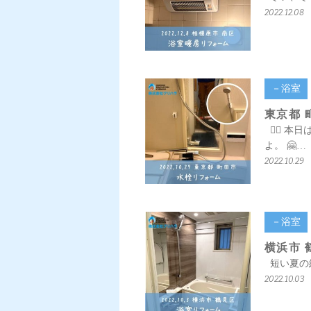
2022.12.08
－浴室
東京都 
💁‍♀️
よ。 🤗…
2022.10.29
－浴室
横浜市 
短い夏の終
2022.10.03