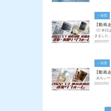
－浴室
【動画あ
💁‍♀️
きました
2022.07.07
－浴室
【動画あ
あちぃ〜 
2022.07.03