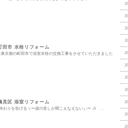
2
2
2
2
町田市 水栓リフォーム
2
 本日は東京都の町田市で浴室水栓の交換工事をさせていただきました
2
2
2
鶴見区 浴室リフォーム
2
わりを告げるぅ〜波の音しか聞こえなえないぃ〜 🎶 …
2
2