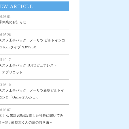
EW ARTICLE
6.08.01
季休業のお知らせ
6.05.26
ススメ工事パック ノーリツ ビルトインコ
 60cmタイプ N3WV6M
5.10.17
ススメ工事パック TOTOピュアレスト
R+アプリコット
3.06.10
ススメ工事パック ノーリツ新型ビルトイ
コンロ「Orche-オルシェ-」
6.08.07
太くん 累計200台設置した社長に聞いてみ
!! ～第3回 乾太くんの扉の向き編～