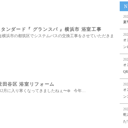
N
202
夏
タンダード『 グランスパ 』横浜市 浴室工事
202
 本日は横浜市の都筑区でシステムバスの交換工事をさせていただきま
オ
ンロ
202
オ
Q
世田谷区 浴室リフォーム
202
オ
2月に入り寒くなってきましたねぇ〜❄️ 今年…
ン
202
乾
た