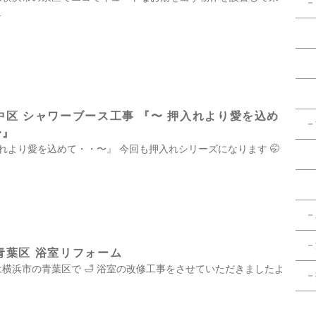
－
…
・
中区 シャワーブース工事 『〜 押入れより愛を込め
－
〜』
より愛を込めて・・〜』 今回も押入れシリーズになります 🤭
－
－
青葉区 浴室リフォーム
 本日は横浜市の青葉区で 🛁 浴室の改修工事をさせていただきましたよ
－