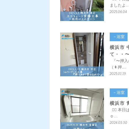
ましたよ
2025.06.04
－浴室
横浜市 
て・・
『〜押入れ
（👩押…
2025.01.19
－浴室
横浜市 
💁‍♀️
☺…
2024.05.30