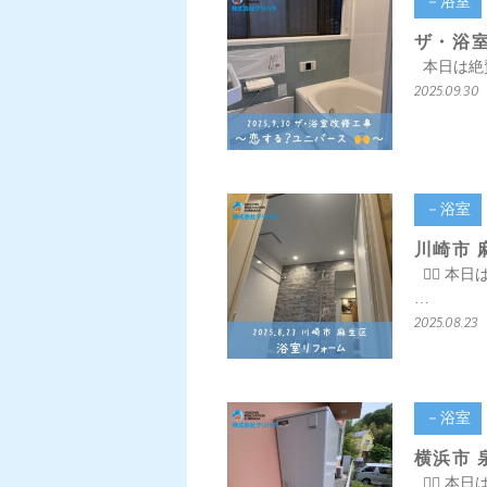
－浴室
ザ・浴室
本日は絶賛人口増
2025.09.30
－浴室
川崎市 
💁‍♀️
…
2025.08.23
－浴室
横浜市 
💁‍♀️