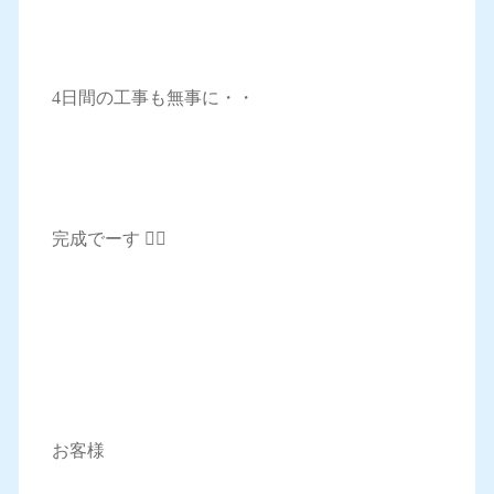
4日間の工事も無事に・・
完成でーす 🙋‍♀️
お客様