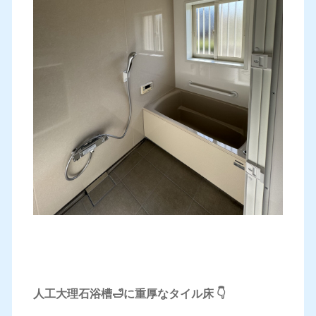
人工大理石浴槽🛁に重厚なタイル床 👇