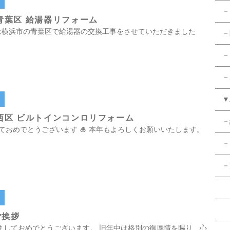
－
青葉区 給湯器リフォーム
 本日は横浜市の青葉区で給湯器の交換工事をさせていただきました
－
－
－
▼
西区 ビルトインコンロリフォーム
－
おめでとうございます 🎍 本年もよろしくお願いいたします。
－
－
・
ご挨拶
ましておめでとうございます。 旧年中は格別の御厚情を賜り、心