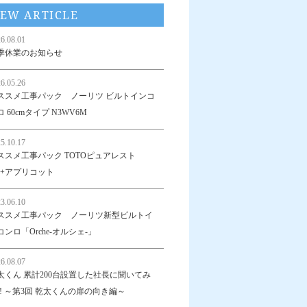
EW ARTICLE
6.08.01
季休業のお知らせ
6.05.26
ススメ工事パック ノーリツ ビルトインコ
 60cmタイプ N3WV6M
5.10.17
ススメ工事パック TOTOピュアレスト
R+アプリコット
3.06.10
ススメ工事パック ノーリツ新型ビルトイ
コンロ「Orche-オルシェ-」
6.08.07
太くん 累計200台設置した社長に聞いてみ
!! ～第3回 乾太くんの扉の向き編～