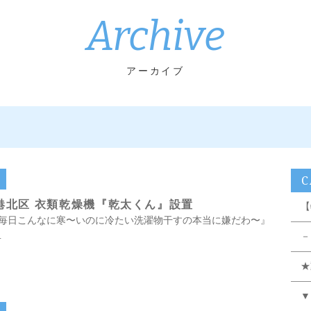
Archive
アーカイブ
C
港北区 衣類乾燥機『乾太くん』設置
【
日毎日こんなに寒〜いのに冷たい洗濯物干すの本当に嫌だわ〜』
…
－
★
▼