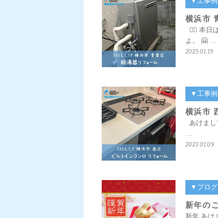
▼工事例
横浜市 
💁‍♀️
よ。 🤗 …
2023.01.19
▼工事例
横浜市 
あけまして
…
2023.01.09
▼ブログ
新年の
新年 あけ