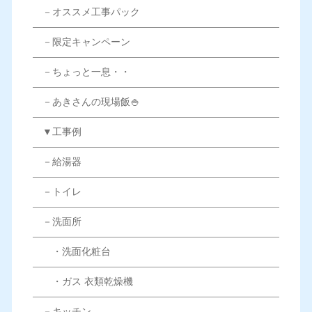
－オススメ工事パック
－限定キャンペーン
－ちょっと一息・・
－あきさんの現場飯🍚
▼工事例
－給湯器
－トイレ
－洗面所
・洗面化粧台
・ガス 衣類乾燥機
－キッチン