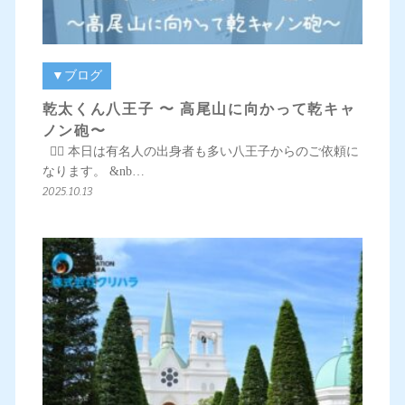
▼ブログ
乾太くん八王子 〜 高尾山に向かって乾キャ
ノン砲〜
💁‍♀️ 本日は有名人の出身者も多い八王子からのご依頼に
なります。 &nb…
2025.10.13