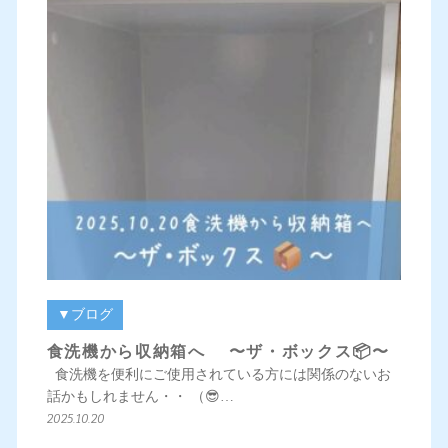
▼ブログ
食洗機から収納箱へ 〜ザ・ボックス📦〜
食洗機を便利にご使用されている方には関係のないお
話かもしれません・・ （😎…
2025.10.20