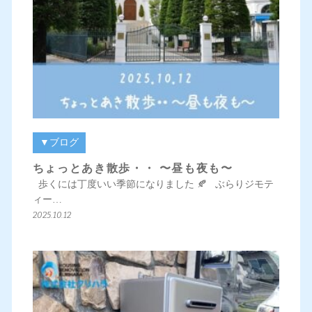
▼ブログ
ちょっとあき散歩・・ 〜昼も夜も〜
歩くには丁度いい季節になりました 🍂 ぶらりジモテ
ィー…
2025.10.12