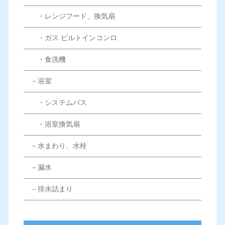
・レンジフード、換気扇
・ガス ビルトインコンロ
・食洗機
－浴室
・システムバス
・浴室換気扇
－水まわり、水栓
－漏水
－排水詰まり