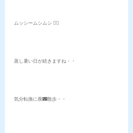
ムッシームシムシ 😶‍🌫️
蒸し暑い日が続きますね・・
気分転換に夜🌃散歩・・