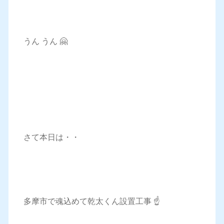
うん うん 🤗
さて本日は・・
多摩市で魂込めて乾太くん設置工事 ☝️