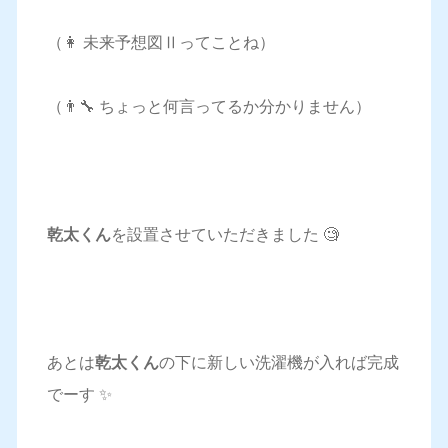
（👩 未来予想図Ⅱってことね）
（👨‍🔧 ちょっと何言ってるか分かりません）
乾太くん
を設置させていただきました 🧐
あとは
乾太くん
の下に新しい洗濯機が入れば完成
でーす ✨