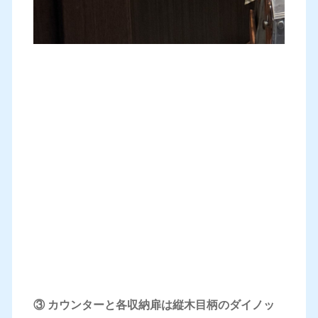
③ カウンターと各収納扉は縦木目柄のダイノッ