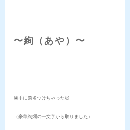
〜絢（あや）〜
勝手に題名つけちゃった😋
（豪華絢爛の一文字から取りました）