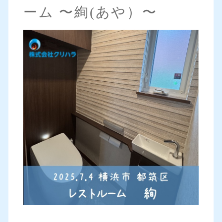
ーム 〜絢(あや）〜