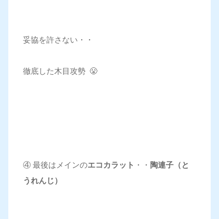
妥協を許さない・・
徹底した木目攻勢 😤
④ 最後はメインの
エコカラット
・・
陶連子（と
うれんじ）