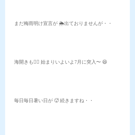
まだ梅雨明け宣言が 🌦️出ておりませんが・・
海開きも🏄‍♀️ 始まりいよいよ7月に突入〜 😆
毎日毎日暑い日が 🥵 続きますね・・