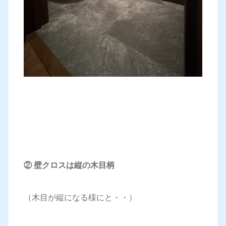
② 壁クロスは縦の木目柄
（木目が縦になる様にと・・）