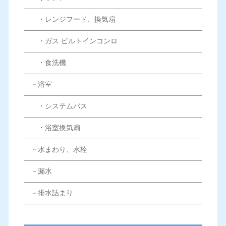
・レンジフード、換気扇
・ガス ビルトインコンロ
・食洗機
－浴室
・システムバス
・浴室換気扇
－水まわり、水栓
－漏水
－排水詰まり