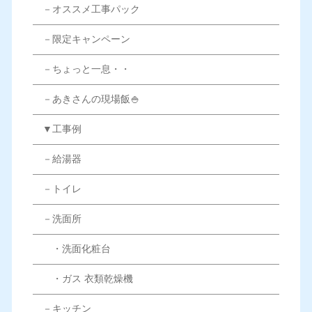
－オススメ工事パック
－限定キャンペーン
－ちょっと一息・・
－あきさんの現場飯🍚
▼工事例
－給湯器
－トイレ
－洗面所
・洗面化粧台
・ガス 衣類乾燥機
－キッチン