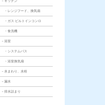
－キッチン
・レンジフード、換気扇
・ガス ビルトインコンロ
・食洗機
－浴室
・システムバス
・浴室換気扇
－水まわり、水栓
－漏水
－排水詰まり