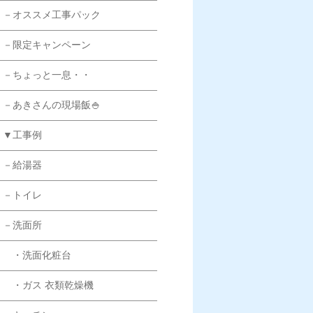
－オススメ工事パック
－限定キャンペーン
－ちょっと一息・・
－あきさんの現場飯🍚
▼工事例
－給湯器
－トイレ
－洗面所
・洗面化粧台
・ガス 衣類乾燥機