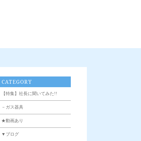
CATEGORY
【特集】社長に聞いてみた!!
－ガス器具
★動画あり
▼ブログ