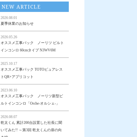
NEW ARTICLE
2026.08.01
夏季休業のお知らせ
2026.05.26
オススメ工事パック ノーリツ ビルト
インコンロ 60cmタイプ N3WV6M
2025.10.17
オススメ工事パック TOTOピュアレス
トQR+アプリコット
2023.06.10
オススメ工事パック ノーリツ新型ビ
ルトインコンロ「Orche-オルシェ-」
2026.08.07
乾太くん 累計200台設置した社長に聞
いてみた!! ～第3回 乾太くんの扉の向