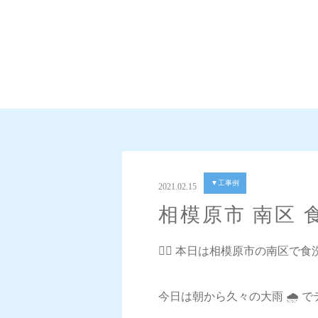
▼工事例
2021.02.15
相模原市 南区
💁‍♀️ 本日は相模原市の南区
今日は朝から久々の大雨 🌧 