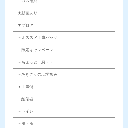
－ガス器具
★動画あり
▼ブログ
－オススメ工事パック
－限定キャンペーン
－ちょっと一息・・
－あきさんの現場飯🍚
▼工事例
－給湯器
－トイレ
－洗面所