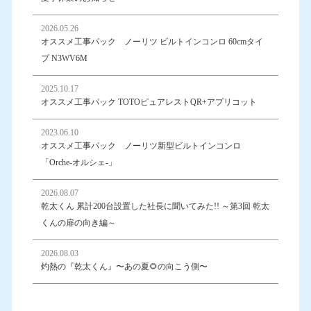
2026.05.26
オススメ工事パック ノーリツ ビルトインコンロ 60cmタイ
プ N3WV6M
2025.10.17
オススメ工事パック TOTOピュアレストQR+アプリコット
2023.06.10
オススメ工事パック ノーリツ新型ビルトインコンロ
「Orche-オルシェ-」
2026.08.07
乾太くん 累計200台設置した社長に聞いてみた!! ～第3回 乾太
くんの扉の向き編～
2026.08.03
灼熱の『乾太くん』〜あの夏🌻の向こう側〜