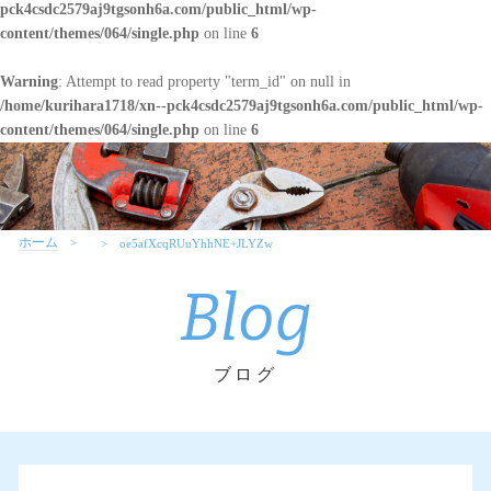
pck4csdc2579aj9tgsonh6a.com/public_html/wp-
content/themes/064/single.php
on line
6
Warning
: Attempt to read property "term_id" on null in
/home/kurihara1718/xn--pck4csdc2579aj9tgsonh6a.com/public_html/wp-
content/themes/064/single.php
on line
6
ホーム
oe5afXcqRUuYhhNE+JLYZw
Blog
ブログ