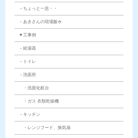
－ちょっと一息・・
－あきさんの現場飯🍚
▼工事例
－給湯器
－トイレ
－洗面所
・洗面化粧台
・ガス 衣類乾燥機
－キッチン
・レンジフード、換気扇