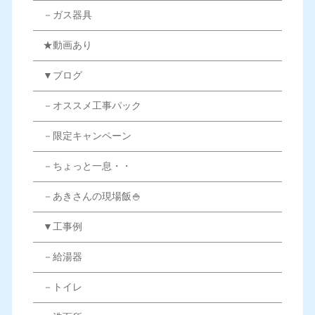
－ガス器具
★動画あり
▼ブログ
－オススメ工事パック
－限定キャンペーン
－ちょっと一息・・
－あきさんの現場飯🍚
▼工事例
－給湯器
－トイレ