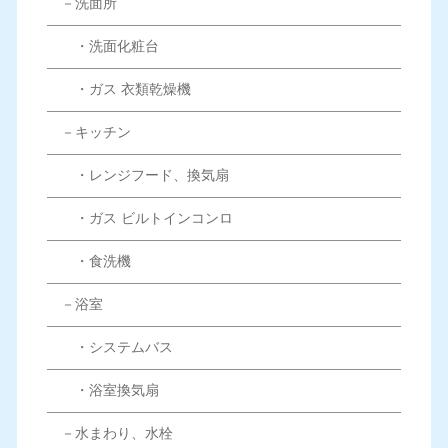
－洗面所
・洗面化粧台
・ガス 衣類乾燥機
－キッチン
・レンジフード、換気扇
・ガス ビルトインコンロ
・食洗機
－浴室
・システムバス
・浴室換気扇
－水まわり、水栓