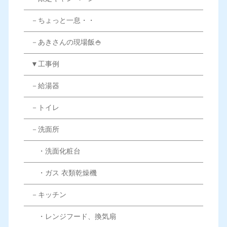
－ちょっと一息・・
－あきさんの現場飯🍚
▼工事例
－給湯器
－トイレ
－洗面所
・洗面化粧台
・ガス 衣類乾燥機
－キッチン
・レンジフード、換気扇