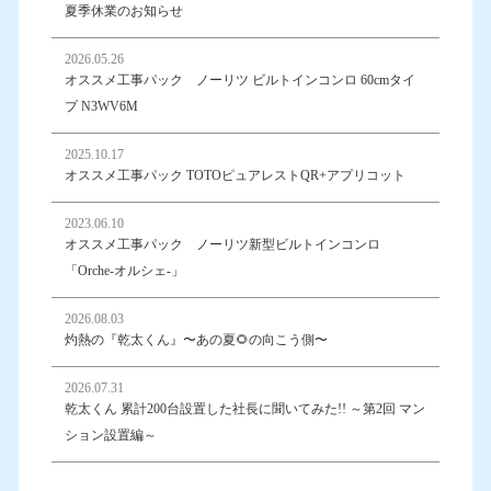
夏季休業のお知らせ
2026.05.26
オススメ工事パック ノーリツ ビルトインコンロ 60cmタイ
プ N3WV6M
2025.10.17
オススメ工事パック TOTOピュアレストQR+アプリコット
2023.06.10
オススメ工事パック ノーリツ新型ビルトインコンロ
「Orche-オルシェ-」
2026.08.03
灼熱の『乾太くん』〜あの夏🌻の向こう側〜
2026.07.31
乾太くん 累計200台設置した社長に聞いてみた!! ～第2回 マン
ション設置編～