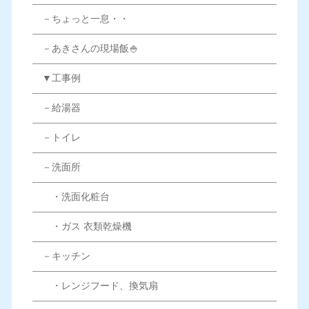
－ちょっと一息・・
－あきさんの現場飯🍚
▼工事例
－給湯器
－トイレ
－洗面所
・洗面化粧台
・ガス 衣類乾燥機
－キッチン
・レンジフード、換気扇