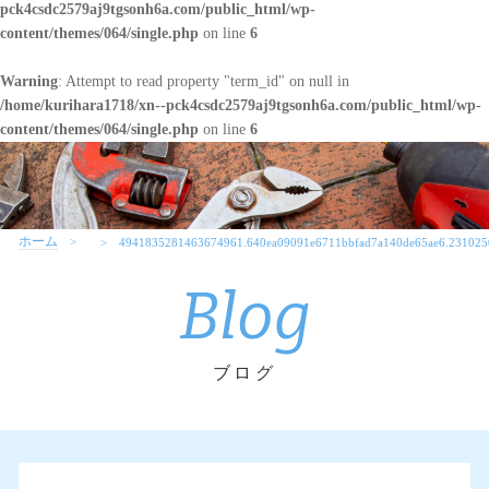
pck4csdc2579aj9tgsonh6a.com/public_html/wp-
content/themes/064/single.php
on line
6
Warning
: Attempt to read property "term_id" on null in
/home/kurihara1718/xn--pck4csdc2579aj9tgsonh6a.com/public_html/wp-
content/themes/064/single.php
on line
6
ホーム
4941835281463674961.640ea09091e6711bbfad7a140de65ae6.231025
Blog
ブログ