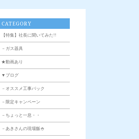
CATEGORY
【特集】社長に聞いてみた!!
－ガス器具
★動画あり
▼ブログ
－オススメ工事パック
－限定キャンペーン
－ちょっと一息・・
－あきさんの現場飯🍚