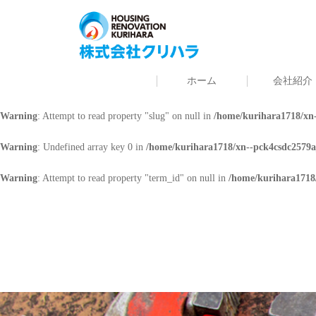
Warning
: Undefined array key 0 in
/home/kurihara1718/xn--pck4csdc2579a
Warning
: Attempt to read property "cat_name" on null in
/home/kurihara171
ホーム
会社紹介
Warning
: Undefined array key 0 in
/home/kurihara1718/xn--pck4csdc2579a
Warning
: Attempt to read property "slug" on null in
/home/kurihara1718/xn-
Warning
: Undefined array key 0 in
/home/kurihara1718/xn--pck4csdc2579a
Warning
: Attempt to read property "term_id" on null in
/home/kurihara1718