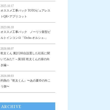
2025.10.17
オススメ工事パック TOTOピュアレス
トQR+アプリコット
2023.06.10
オススメ工事パック ノーリツ新型ビ
ルトインコンロ「Orche-オルシェ-」
2026.08.07
乾太くん 累計200台設置した社長に聞
いてみた!! ～第3回 乾太くんの扉の向
き編～
2026.08.03
灼熱の『乾太くん』〜あの夏🌻の向こ
う側〜
ARCHIVE