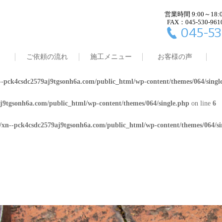
営業時間 9:00～18:
j9tgsonh6a.com/public_html/wp-content/themes/064/single.php
on line
4
FAX：045-530-961
045-53
8/xn--pck4csdc2579aj9tgsonh6a.com/public_html/wp-content/themes/064/
ご依頼の流れ
施工メニュー
お客様の声
j9tgsonh6a.com/public_html/wp-content/themes/064/single.php
on line
5
-pck4csdc2579aj9tgsonh6a.com/public_html/wp-content/themes/064/singl
j9tgsonh6a.com/public_html/wp-content/themes/064/single.php
on line
6
/xn--pck4csdc2579aj9tgsonh6a.com/public_html/wp-content/themes/064/si