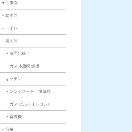
▼工事例
－給湯器
－トイレ
－洗面所
・洗面化粧台
・ガス 衣類乾燥機
－キッチン
・レンジフード、換気扇
・ガス ビルトインコンロ
・食洗機
－浴室