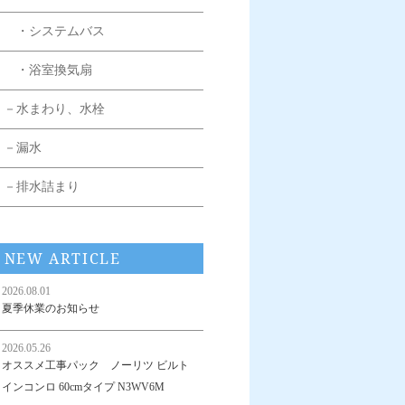
・システムバス
・浴室換気扇
－水まわり、水栓
－漏水
－排水詰まり
NEW ARTICLE
2026.08.01
夏季休業のお知らせ
2026.05.26
オススメ工事パック ノーリツ ビルト
インコンロ 60cmタイプ N3WV6M