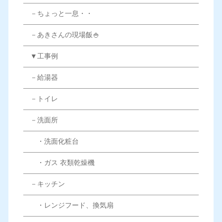
－ちょっと一息・・
－あきさんの現場飯🍚
▼工事例
－給湯器
－トイレ
－洗面所
・洗面化粧台
・ガス 衣類乾燥機
－キッチン
・レンジフード、換気扇