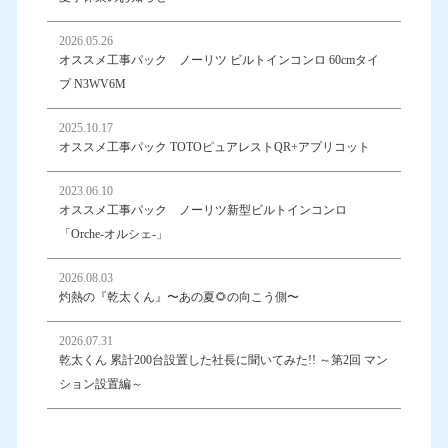
2026.05.26
オススメ工事パック ノーリツ ビルトインコンロ 60cmタイ
プ N3WV6M
2025.10.17
オススメ工事パック TOTOピュアレストQR+アプリコット
2023.06.10
オススメ工事パック ノーリツ新型ビルトインコンロ
「Orche-オルシェ-」
2026.08.03
灼熱の『乾太くん』〜あの夏🌻の向こう側〜
2026.07.31
乾太くん 累計200台設置した社長に聞いてみた!! ～第2回 マン
ション設置編～