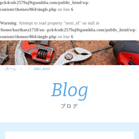
pck4csdc2579aj9tgsonh6a.com/public_html/wp-
content/themes/064/single.php
on line
6
Warning
: Attempt to read property "term_id" on null in
/home/kurihara1718/xn--pck4csdc2579aj9tgsonh6a.com/public_html/wp-
content/themes/064/single.php
on line
6
ホーム
IMG_8600
Blog
ブログ