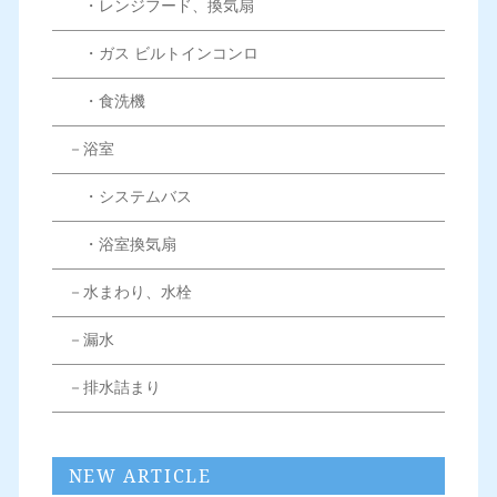
・レンジフード、換気扇
・ガス ビルトインコンロ
・食洗機
－浴室
・システムバス
・浴室換気扇
－水まわり、水栓
－漏水
－排水詰まり
NEW ARTICLE