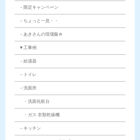
－限定キャンペーン
－ちょっと一息・・
－あきさんの現場飯🍚
▼工事例
－給湯器
－トイレ
－洗面所
・洗面化粧台
・ガス 衣類乾燥機
－キッチン