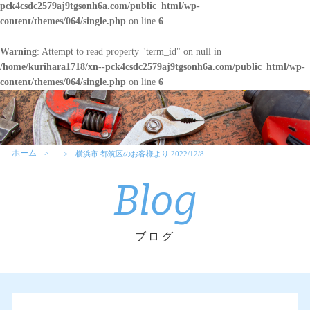
pck4csdc2579aj9tgsonh6a.com/public_html/wp-
content/themes/064/single.php
on line
6
Warning
: Attempt to read property "term_id" on null in
/home/kurihara1718/xn--pck4csdc2579aj9tgsonh6a.com/public_html/wp-
content/themes/064/single.php
on line
6
ホーム
横浜市 都筑区のお客様より 2022/12/8
Blog
ブログ