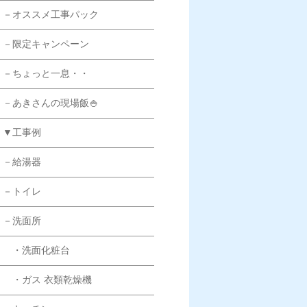
－オススメ工事パック
－限定キャンペーン
－ちょっと一息・・
－あきさんの現場飯🍚
▼工事例
－給湯器
－トイレ
－洗面所
・洗面化粧台
・ガス 衣類乾燥機