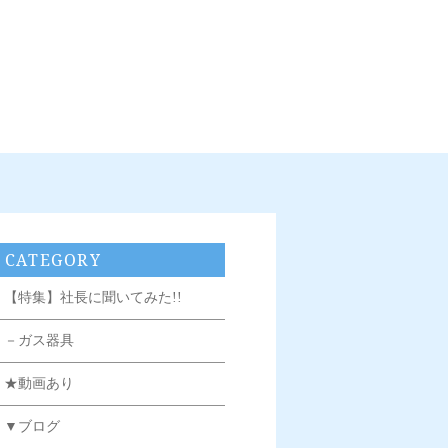
CATEGORY
【特集】社長に聞いてみた!!
－ガス器具
★動画あり
▼ブログ