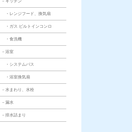
－キッチン
・レンジフード、換気扇
・ガス ビルトインコンロ
・食洗機
－浴室
・システムバス
・浴室換気扇
－水まわり、水栓
－漏水
－排水詰まり