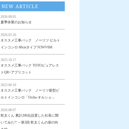
NEW ARTICLE
2026.08.01
夏季休業のお知らせ
2026.05.26
オススメ工事パック ノーリツ ビルト
インコンロ 60cmタイプ N3WV6M
2025.10.17
オススメ工事パック TOTOピュアレス
トQR+アプリコット
2023.06.10
オススメ工事パック ノーリツ新型ビ
ルトインコンロ「Orche-オルシェ-」
2026.08.07
乾太くん 累計200台設置した社長に聞
いてみた!! ～第3回 乾太くんの扉の向