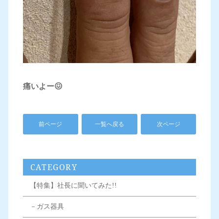
痛いよー😖
前ページ
一覧へ戻る
次ページ
CATEGORY
【特集】社長に聞いてみた!!
－ガス器具