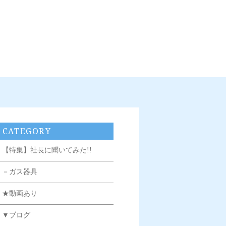
CATEGORY
【特集】社長に聞いてみた!!
－ガス器具
★動画あり
▼ブログ