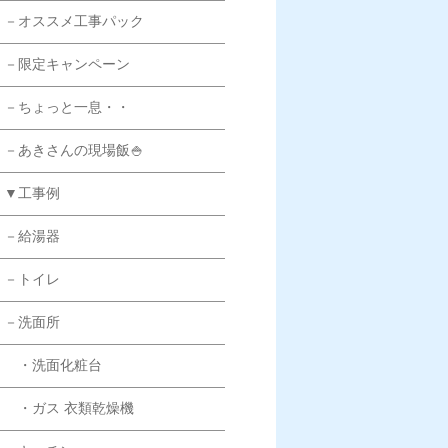
－オススメ工事パック
－限定キャンペーン
－ちょっと一息・・
－あきさんの現場飯🍚
▼工事例
－給湯器
－トイレ
－洗面所
・洗面化粧台
・ガス 衣類乾燥機