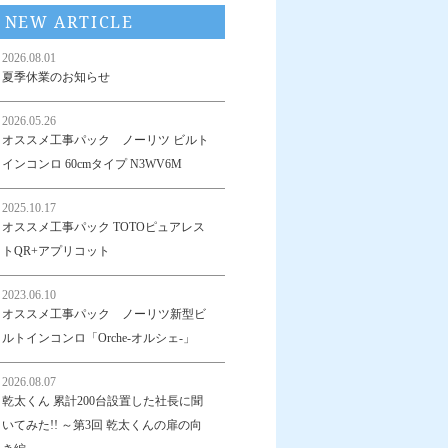
NEW ARTICLE
2026.08.01
夏季休業のお知らせ
2026.05.26
オススメ工事パック ノーリツ ビルト
インコンロ 60cmタイプ N3WV6M
2025.10.17
オススメ工事パック TOTOピュアレス
トQR+アプリコット
2023.06.10
オススメ工事パック ノーリツ新型ビ
ルトインコンロ「Orche-オルシェ-」
2026.08.07
乾太くん 累計200台設置した社長に聞
いてみた!! ～第3回 乾太くんの扉の向