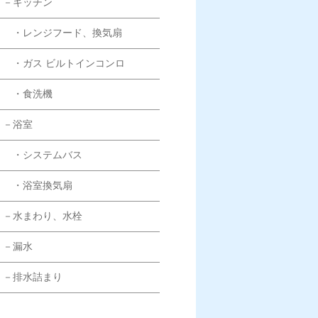
－キッチン
・レンジフード、換気扇
・ガス ビルトインコンロ
・食洗機
－浴室
・システムバス
・浴室換気扇
－水まわり、水栓
－漏水
－排水詰まり