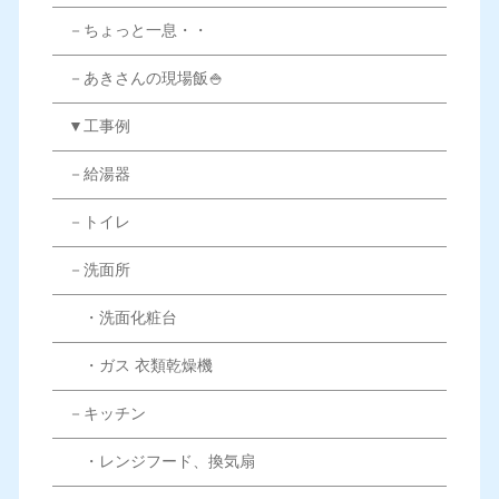
－ちょっと一息・・
－あきさんの現場飯🍚
▼工事例
－給湯器
－トイレ
－洗面所
・洗面化粧台
・ガス 衣類乾燥機
－キッチン
・レンジフード、換気扇