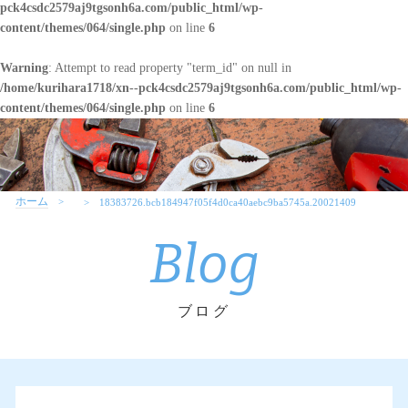
pck4csdc2579aj9tgsonh6a.com/public_html/wp-
content/themes/064/single.php
on line
6
Warning
: Attempt to read property "term_id" on null in
/home/kurihara1718/xn--pck4csdc2579aj9tgsonh6a.com/public_html/wp-
content/themes/064/single.php
on line
6
ホーム
18383726.bcb184947f05f4d0ca40aebc9ba5745a.20021409
Blog
ブログ