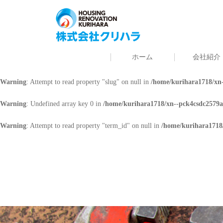
Warning
: Undefined array key 0 in
/home/kurihara1718/xn--pck4csdc2579a
Warning
: Attempt to read property "cat_name" on null in
/home/kurihara171
ホーム
会社紹介
Warning
: Undefined array key 0 in
/home/kurihara1718/xn--pck4csdc2579a
Warning
: Attempt to read property "slug" on null in
/home/kurihara1718/xn-
Warning
: Undefined array key 0 in
/home/kurihara1718/xn--pck4csdc2579a
Warning
: Attempt to read property "term_id" on null in
/home/kurihara1718