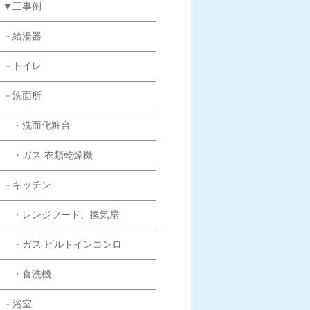
▼工事例
－給湯器
－トイレ
－洗面所
・洗面化粧台
・ガス 衣類乾燥機
－キッチン
・レンジフード、換気扇
・ガス ビルトインコンロ
・食洗機
－浴室