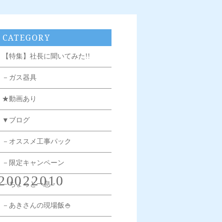
CATEGORY
【特集】社長に聞いてみた!!
－ガス器具
★動画あり
▼ブログ
－オススメ工事パック
－限定キャンペーン
.20022010
－ちょっと一息・・
－あきさんの現場飯🍚