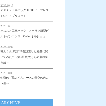
2025.10.17
オススメ工事パック TOTOピュアレス
トQR+アプリコット
2023.06.10
オススメ工事パック ノーリツ新型ビ
ルトインコンロ「Orche-オルシェ-」
2026.08.07
乾太くん 累計200台設置した社長に聞
いてみた!! ～第3回 乾太くんの扉の向
き編～
2026.08.03
灼熱の『乾太くん』〜あの夏🌻の向こ
う側〜
ARCHIVE