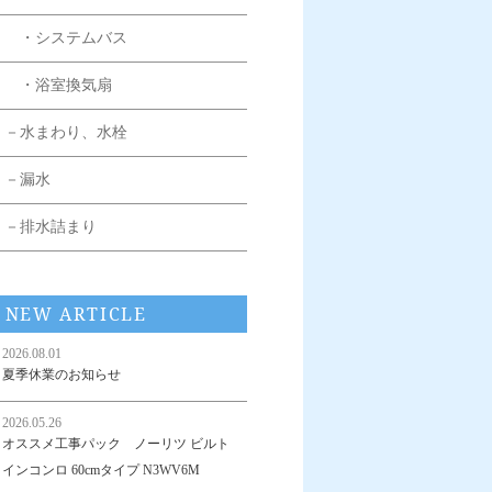
・システムバス
・浴室換気扇
－水まわり、水栓
－漏水
－排水詰まり
NEW ARTICLE
2026.08.01
夏季休業のお知らせ
2026.05.26
オススメ工事パック ノーリツ ビルト
インコンロ 60cmタイプ N3WV6M