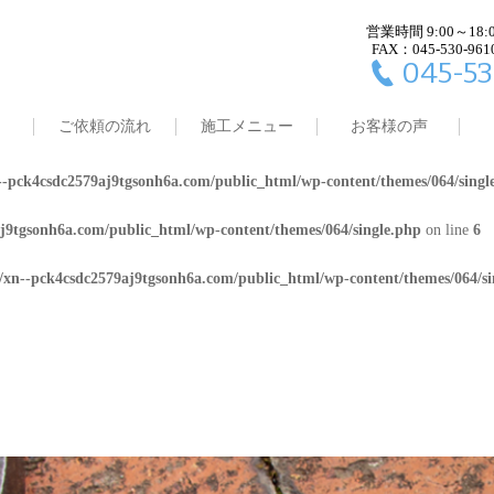
営業時間 9:00～18:
j9tgsonh6a.com/public_html/wp-content/themes/064/single.php
on line
4
FAX：045-530-961
045-53
8/xn--pck4csdc2579aj9tgsonh6a.com/public_html/wp-content/themes/064/
ご依頼の流れ
施工メニュー
お客様の声
j9tgsonh6a.com/public_html/wp-content/themes/064/single.php
on line
5
-pck4csdc2579aj9tgsonh6a.com/public_html/wp-content/themes/064/singl
j9tgsonh6a.com/public_html/wp-content/themes/064/single.php
on line
6
/xn--pck4csdc2579aj9tgsonh6a.com/public_html/wp-content/themes/064/si