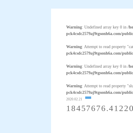
Warning
: Undefined array key 0 in
/h
pck4csdc2579aj9tgsonh6a.com/public
Warning
: Attempt to read property "c
pck4csdc2579aj9tgsonh6a.com/public
Warning
: Undefined array key 0 in
/h
pck4csdc2579aj9tgsonh6a.com/public
Warning
: Attempt to read property "sl
pck4csdc2579aj9tgsonh6a.com/public
2020.02.21
18457676.41220