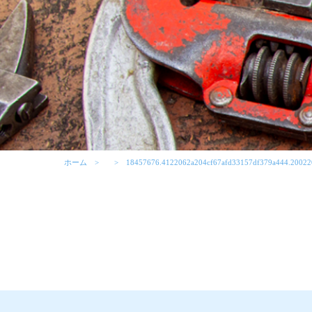
ホーム
18457676.4122062a204cf67afd33157df379a444.20022