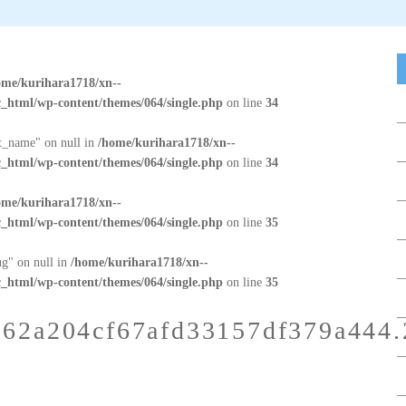
ome/kurihara1718/xn--
_html/wp-content/themes/064/single.php
on line
34
at_name" on null in
/home/kurihara1718/xn--
_html/wp-content/themes/064/single.php
on line
34
ome/kurihara1718/xn--
_html/wp-content/themes/064/single.php
on line
35
ug" on null in
/home/kurihara1718/xn--
_html/wp-content/themes/064/single.php
on line
35
62a204cf67afd33157df379a444