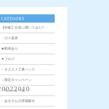
CATEGORY
【特集】社長に聞いてみた!!
－ガス器具
★動画あり
▼ブログ
－オススメ工事パック
－限定キャンペーン
20022010
－ちょっと一息・・
－あきさんの現場飯🍚