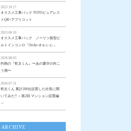
2025.10.17
オススメ工事パック TOTOピュアレス
トQR+アプリコット
2023.06.10
オススメ工事パック ノーリツ新型ビ
ルトインコンロ「Orche-オルシェ-」
2026.08.03
灼熱の『乾太くん』〜あの夏🌻の向こ
う側〜
2026.07.31
乾太くん 累計200台設置した社長に聞
いてみた!! ～第2回 マンション設置編
～
ARCHIVE