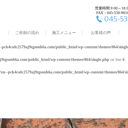
営業時間 9:00～18:
j9tgsonh6a.com/public_html/wp-content/themes/064/single.php
on line
4
FAX：045-530-961
045-53
8/xn--pck4csdc2579aj9tgsonh6a.com/public_html/wp-content/themes/064/
ご依頼の流れ
施工メニュー
お客様の声
j9tgsonh6a.com/public_html/wp-content/themes/064/single.php
on line
5
-pck4csdc2579aj9tgsonh6a.com/public_html/wp-content/themes/064/singl
j9tgsonh6a.com/public_html/wp-content/themes/064/single.php
on line
6
/xn--pck4csdc2579aj9tgsonh6a.com/public_html/wp-content/themes/064/si