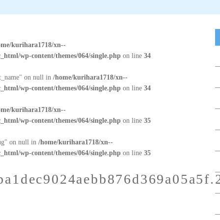
ome/kurihara1718/xn--
_html/wp-content/themes/064/single.php
on line
34
at_name" on null in
/home/kurihara1718/xn--
_html/wp-content/themes/064/single.php
on line
34
ome/kurihara1718/xn--
_html/wp-content/themes/064/single.php
on line
35
ug" on null in
/home/kurihara1718/xn--
_html/wp-content/themes/064/single.php
on line
35
ba1dec9024aebb876d369a05a5f.