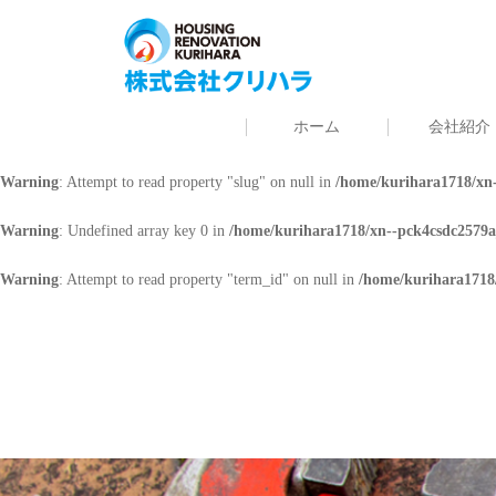
Warning
: Undefined array key 0 in
/home/kurihara1718/xn--pck4csdc2579a
Warning
: Attempt to read property "cat_name" on null in
/home/kurihara171
ホーム
会社紹介
Warning
: Undefined array key 0 in
/home/kurihara1718/xn--pck4csdc2579a
Warning
: Attempt to read property "slug" on null in
/home/kurihara1718/xn-
Warning
: Undefined array key 0 in
/home/kurihara1718/xn--pck4csdc2579a
Warning
: Attempt to read property "term_id" on null in
/home/kurihara1718