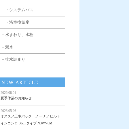
・システムバス
・浴室換気扇
－水まわり、水栓
－漏水
－排水詰まり
NEW ARTICLE
2026.08.01
夏季休業のお知らせ
2026.05.26
オススメ工事パック ノーリツ ビルト
インコンロ 60cmタイプ N3WV6M