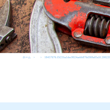
ホーム
18457676.f5f21ba1dec9024aebb876d369a05a5f.20022