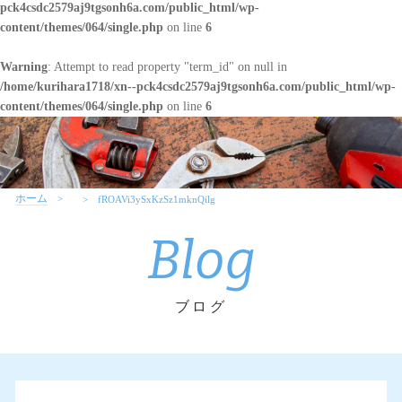
pck4csdc2579aj9tgsonh6a.com/public_html/wp-
content/themes/064/single.php
on line
6
Warning
: Attempt to read property "term_id" on null in
/home/kurihara1718/xn--pck4csdc2579aj9tgsonh6a.com/public_html/wp-
content/themes/064/single.php
on line
6
ホーム
fROAVi3ySxKzSz1mknQilg
Blog
ブログ