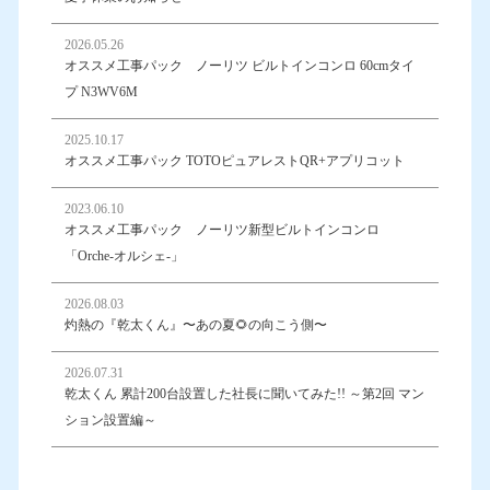
2026.05.26
オススメ工事パック ノーリツ ビルトインコンロ 60cmタイ
プ N3WV6M
2025.10.17
オススメ工事パック TOTOピュアレストQR+アプリコット
2023.06.10
オススメ工事パック ノーリツ新型ビルトインコンロ
「Orche-オルシェ-」
2026.08.03
灼熱の『乾太くん』〜あの夏🌻の向こう側〜
2026.07.31
乾太くん 累計200台設置した社長に聞いてみた!! ～第2回 マン
ション設置編～