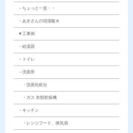
－ちょっと一息・・
－あきさんの現場飯🍚
▼工事例
－給湯器
－トイレ
－洗面所
・洗面化粧台
・ガス 衣類乾燥機
－キッチン
・レンジフード、換気扇