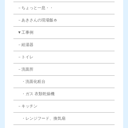
－ちょっと一息・・
－あきさんの現場飯🍚
▼工事例
－給湯器
－トイレ
－洗面所
・洗面化粧台
・ガス 衣類乾燥機
－キッチン
・レンジフード、換気扇