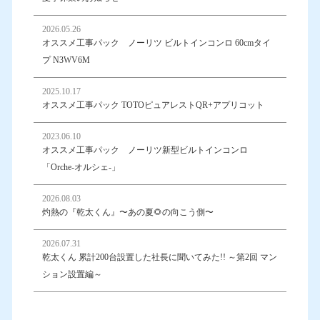
2026.05.26
オススメ工事パック ノーリツ ビルトインコンロ 60cmタイ
プ N3WV6M
2025.10.17
オススメ工事パック TOTOピュアレストQR+アプリコット
2023.06.10
オススメ工事パック ノーリツ新型ビルトインコンロ
「Orche-オルシェ-」
2026.08.03
灼熱の『乾太くん』〜あの夏🌻の向こう側〜
2026.07.31
乾太くん 累計200台設置した社長に聞いてみた!! ～第2回 マン
ション設置編～