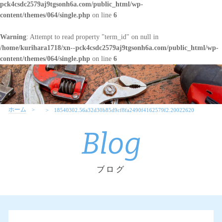
pck4csdc2579aj9tgsonh6a.com/public_html/wp-
content/themes/064/single.php
on line
6
Warning
: Attempt to read property "term_id" on null in
/home/kurihara1718/xn--pck4csdc2579aj9tgsonh6a.com/public_html/wp-
content/themes/064/single.php
on line
6
ホーム
18540302.56a32d30b85d9cf8fa2490f4162579f2.20022620
Blog
ブログ