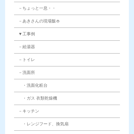
－ちょっと一息・・
－あきさんの現場飯🍚
▼工事例
－給湯器
－トイレ
－洗面所
・洗面化粧台
・ガス 衣類乾燥機
－キッチン
・レンジフード、換気扇