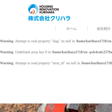
Warning
: Undefined array key 0 in
/home/kurihara1718/xn--pck4csdc2579a
Warning
: Attempt to read property "cat_name" on null in
/home/kurihara171
ホーム
会社紹介
Warning
: Undefined array key 0 in
/home/kurihara1718/xn--pck4csdc2579a
Warning
: Attempt to read property "slug" on null in
/home/kurihara1718/xn-
Warning
: Undefined array key 0 in
/home/kurihara1718/xn--pck4csdc2579a
Warning
: Attempt to read property "term_id" on null in
/home/kurihara1718