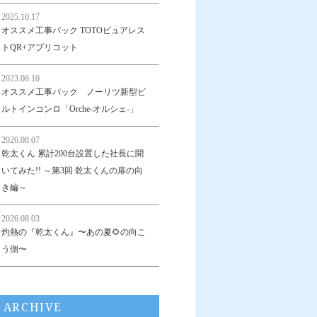
2025.10.17
オススメ工事パック TOTOピュアレス
トQR+アプリコット
2023.06.10
オススメ工事パック ノーリツ新型ビ
ルトインコンロ「Orche-オルシェ-」
2026.08.07
乾太くん 累計200台設置した社長に聞
いてみた!! ～第3回 乾太くんの扉の向
き編～
2026.08.03
灼熱の『乾太くん』〜あの夏🌻の向こ
う側〜
ARCHIVE