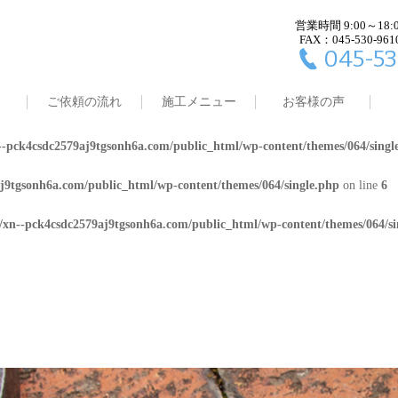
営業時間 9:00～18:
j9tgsonh6a.com/public_html/wp-content/themes/064/single.php
on line
4
FAX：045-530-961
045-53
8/xn--pck4csdc2579aj9tgsonh6a.com/public_html/wp-content/themes/064/
ご依頼の流れ
施工メニュー
お客様の声
j9tgsonh6a.com/public_html/wp-content/themes/064/single.php
on line
5
-pck4csdc2579aj9tgsonh6a.com/public_html/wp-content/themes/064/singl
j9tgsonh6a.com/public_html/wp-content/themes/064/single.php
on line
6
/xn--pck4csdc2579aj9tgsonh6a.com/public_html/wp-content/themes/064/si