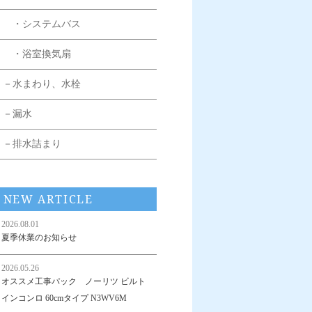
・システムバス
・浴室換気扇
－水まわり、水栓
－漏水
－排水詰まり
NEW ARTICLE
2026.08.01
夏季休業のお知らせ
2026.05.26
オススメ工事パック ノーリツ ビルト
インコンロ 60cmタイプ N3WV6M