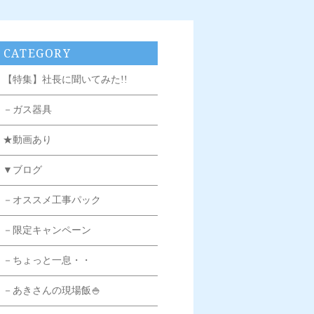
CATEGORY
【特集】社長に聞いてみた!!
－ガス器具
★動画あり
▼ブログ
－オススメ工事パック
－限定キャンペーン
－ちょっと一息・・
－あきさんの現場飯🍚