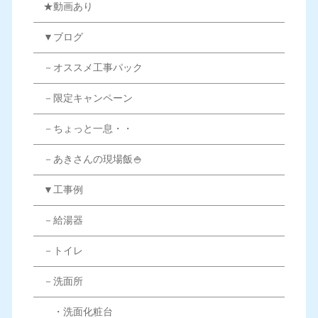
★動画あり
▼ブログ
－オススメ工事パック
－限定キャンペーン
－ちょっと一息・・
－あきさんの現場飯🍚
▼工事例
－給湯器
－トイレ
－洗面所
・洗面化粧台