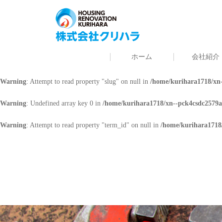
Warning
: Undefined array key 0 in
/home/kurihara1718/xn--pck4csdc2579a
Warning
: Attempt to read property "cat_name" on null in
/home/kurihara171
ホーム
会社紹介
Warning
: Undefined array key 0 in
/home/kurihara1718/xn--pck4csdc2579a
Warning
: Attempt to read property "slug" on null in
/home/kurihara1718/xn-
Warning
: Undefined array key 0 in
/home/kurihara1718/xn--pck4csdc2579a
Warning
: Attempt to read property "term_id" on null in
/home/kurihara1718