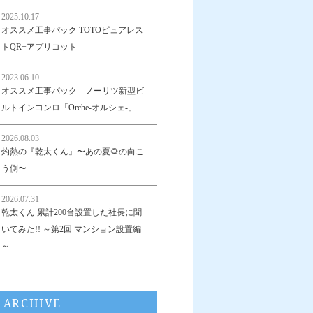
2025.10.17
オススメ工事パック TOTOピュアレス
トQR+アプリコット
2023.06.10
オススメ工事パック ノーリツ新型ビ
ルトインコンロ「Orche-オルシェ-」
2026.08.03
灼熱の『乾太くん』〜あの夏🌻の向こ
う側〜
2026.07.31
乾太くん 累計200台設置した社長に聞
いてみた!! ～第2回 マンション設置編
～
ARCHIVE