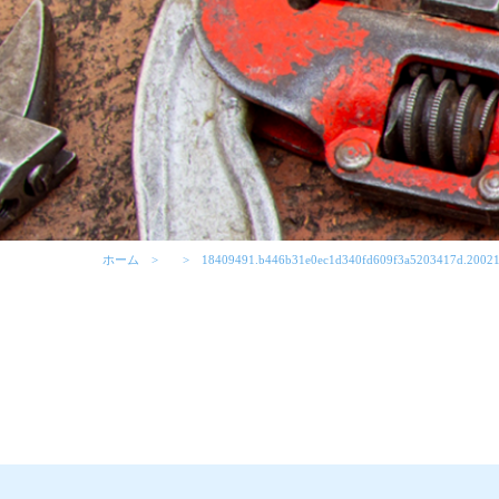
ホーム
18409491.b446b31e0ec1d340fd609f3a5203417d.2002