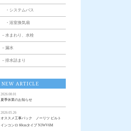
・システムバス
・浴室換気扇
－水まわり、水栓
－漏水
－排水詰まり
NEW ARTICLE
2026.08.01
夏季休業のお知らせ
2026.05.26
オススメ工事パック ノーリツ ビルト
インコンロ 60cmタイプ N3WV6M