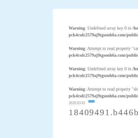
Warning
: Undefined array key 0 in
/h
pck4csdc2579aj9tgsonh6a.com/public
Warning
: Attempt to read property "c
pck4csdc2579aj9tgsonh6a.com/public
Warning
: Undefined array key 0 in
/h
pck4csdc2579aj9tgsonh6a.com/public
Warning
: Attempt to read property "sl
pck4csdc2579aj9tgsonh6a.com/public
2020.03.01
18409491.b446