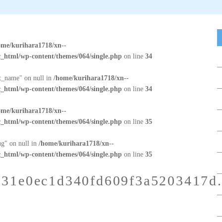
ome/kurihara1718/xn--
_html/wp-content/themes/064/single.php
on line
34
at_name" on null in
/home/kurihara1718/xn--
_html/wp-content/themes/064/single.php
on line
34
ome/kurihara1718/xn--
_html/wp-content/themes/064/single.php
on line
35
ug" on null in
/home/kurihara1718/xn--
_html/wp-content/themes/064/single.php
on line
35
b31e0ec1d340fd609f3a5203417d