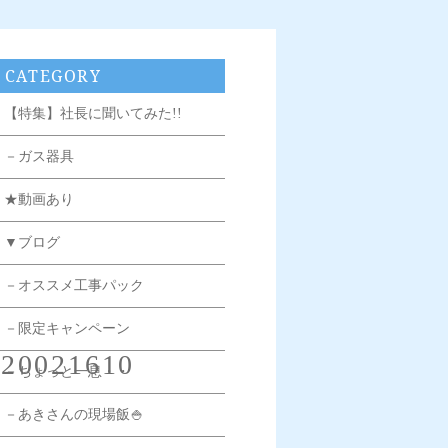
CATEGORY
【特集】社長に聞いてみた!!
－ガス器具
★動画あり
▼ブログ
－オススメ工事パック
－限定キャンペーン
.20021610
－ちょっと一息・・
－あきさんの現場飯🍚