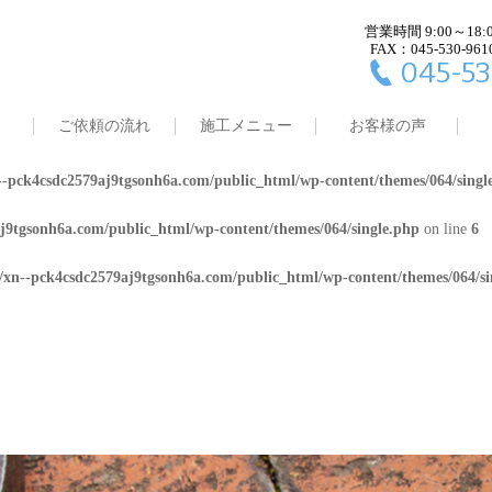
営業時間 9:00～18:
j9tgsonh6a.com/public_html/wp-content/themes/064/single.php
on line
4
FAX：045-530-961
045-53
8/xn--pck4csdc2579aj9tgsonh6a.com/public_html/wp-content/themes/064/
ご依頼の流れ
施工メニュー
お客様の声
j9tgsonh6a.com/public_html/wp-content/themes/064/single.php
on line
5
-pck4csdc2579aj9tgsonh6a.com/public_html/wp-content/themes/064/singl
j9tgsonh6a.com/public_html/wp-content/themes/064/single.php
on line
6
/xn--pck4csdc2579aj9tgsonh6a.com/public_html/wp-content/themes/064/si