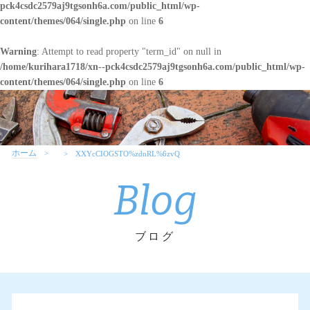
pck4csdc2579aj9tgsonh6a.com/public_html/wp-
content/themes/064/single.php
on line
6
Warning
: Attempt to read property "term_id" on null in
/home/kurihara1718/xn--pck4csdc2579aj9tgsonh6a.com/public_html/wp-
content/themes/064/single.php
on line
6
ホーム
XXYcCIOGSTO%zdnRL%6zvQ
Blog
ブログ