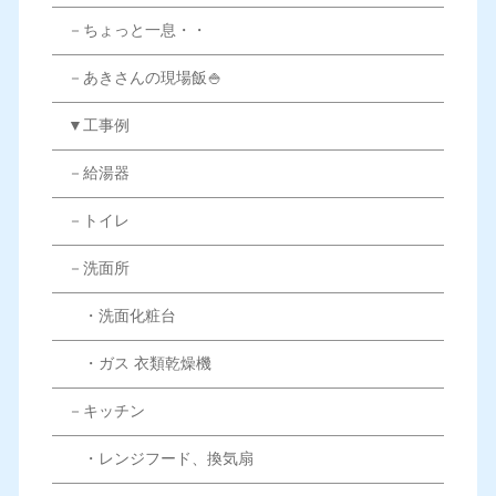
－ちょっと一息・・
－あきさんの現場飯🍚
▼工事例
－給湯器
－トイレ
－洗面所
・洗面化粧台
・ガス 衣類乾燥機
－キッチン
・レンジフード、換気扇