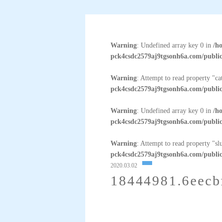
Warning
: Undefined array key 0 in
/h
pck4csdc2579aj9tgsonh6a.com/public
Warning
: Attempt to read property "c
pck4csdc2579aj9tgsonh6a.com/public
Warning
: Undefined array key 0 in
/h
pck4csdc2579aj9tgsonh6a.com/public
Warning
: Attempt to read property "sl
pck4csdc2579aj9tgsonh6a.com/public
2020.03.02
18444981.6eecb