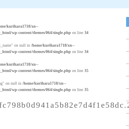
ome/kurihara1718/xn--
_html/wp-content/themes/064/single.php
on line
34
at_name" on null in
/home/kurihara1718/xn--
_html/wp-content/themes/064/single.php
on line
34
ome/kurihara1718/xn--
_html/wp-content/themes/064/single.php
on line
35
ug" on null in
/home/kurihara1718/xn--
_html/wp-content/themes/064/single.php
on line
35
fc798b0d941a5b82e7d4f1e58dc.