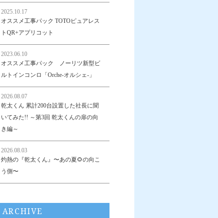
2025.10.17
オススメ工事パック TOTOピュアレス
トQR+アプリコット
2023.06.10
オススメ工事パック ノーリツ新型ビ
ルトインコンロ「Orche-オルシェ-」
2026.08.07
乾太くん 累計200台設置した社長に聞
いてみた!! ～第3回 乾太くんの扉の向
き編～
2026.08.03
灼熱の『乾太くん』〜あの夏🌻の向こ
う側〜
ARCHIVE