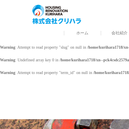
Warning
: Undefined array key 0 in
/home/kurihara1718/xn--pck4csdc2579a
Warning
: Attempt to read property "cat_name" on null in
/home/kurihara171
ホーム
会社紹介
Warning
: Undefined array key 0 in
/home/kurihara1718/xn--pck4csdc2579a
Warning
: Attempt to read property "slug" on null in
/home/kurihara1718/xn-
Warning
: Undefined array key 0 in
/home/kurihara1718/xn--pck4csdc2579a
Warning
: Attempt to read property "term_id" on null in
/home/kurihara1718