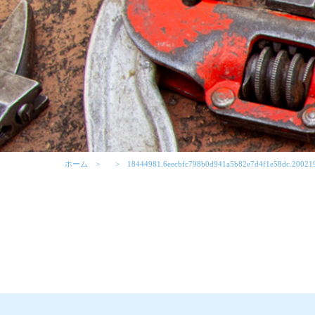
ホーム
18444981.6eecbfc798b0d941a5b82e7d4f1e58dc.20021