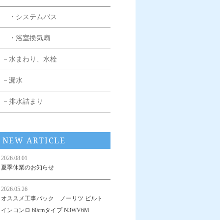
・システムバス
・浴室換気扇
－水まわり、水栓
－漏水
－排水詰まり
NEW ARTICLE
2026.08.01
夏季休業のお知らせ
2026.05.26
オススメ工事パック ノーリツ ビルト
インコンロ 60cmタイプ N3WV6M