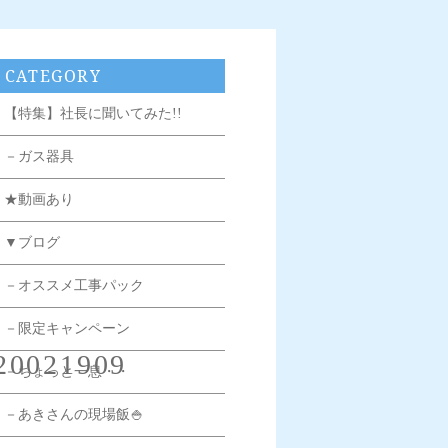
CATEGORY
【特集】社長に聞いてみた!!
－ガス器具
★動画あり
▼ブログ
－オススメ工事パック
－限定キャンペーン
20021909
－ちょっと一息・・
－あきさんの現場飯🍚