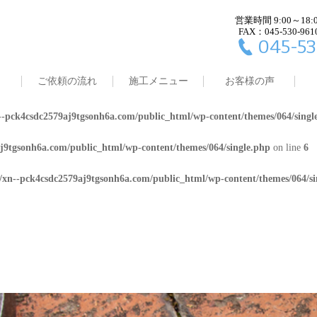
営業時間 9:00～18:
j9tgsonh6a.com/public_html/wp-content/themes/064/single.php
on line
4
FAX：045-530-961
045-53
8/xn--pck4csdc2579aj9tgsonh6a.com/public_html/wp-content/themes/064/
ご依頼の流れ
施工メニュー
お客様の声
j9tgsonh6a.com/public_html/wp-content/themes/064/single.php
on line
5
-pck4csdc2579aj9tgsonh6a.com/public_html/wp-content/themes/064/singl
j9tgsonh6a.com/public_html/wp-content/themes/064/single.php
on line
6
/xn--pck4csdc2579aj9tgsonh6a.com/public_html/wp-content/themes/064/si