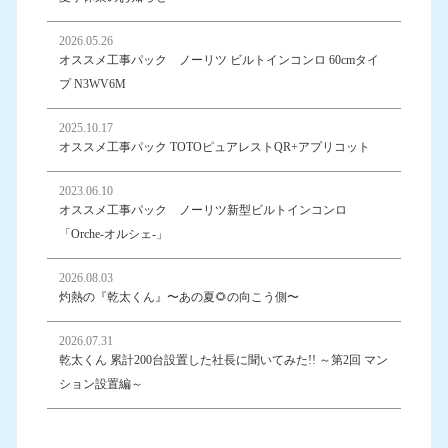
2026.05.26
オススメ工事パック ノーリツ ビルトインコンロ 60cmタイ
プ N3WV6M
2025.10.17
オススメ工事パック TOTOピュアレストQR+アプリコット
2023.06.10
オススメ工事パック ノーリツ新型ビルトインコンロ
「Orche-オルシェ-」
2026.08.03
灼熱の『乾太くん』〜あの夏🌻の向こう側〜
2026.07.31
乾太くん 累計200台設置した社長に聞いてみた!! ～第2回 マン
ション設置編～