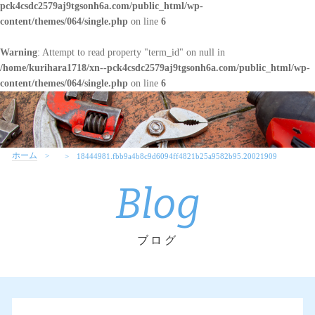
pck4csdc2579aj9tgsonh6a.com/public_html/wp-
content/themes/064/single.php
on line
6
Warning
: Attempt to read property "term_id" on null in
/home/kurihara1718/xn--pck4csdc2579aj9tgsonh6a.com/public_html/wp-
content/themes/064/single.php
on line
6
ホーム
18444981.fbb9a4b8c9d6094ff4821b25a9582b95.20021909
Blog
ブログ