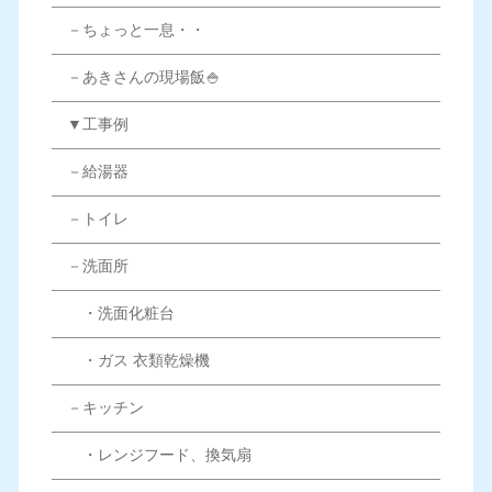
－ちょっと一息・・
－あきさんの現場飯🍚
▼工事例
－給湯器
－トイレ
－洗面所
・洗面化粧台
・ガス 衣類乾燥機
－キッチン
・レンジフード、換気扇