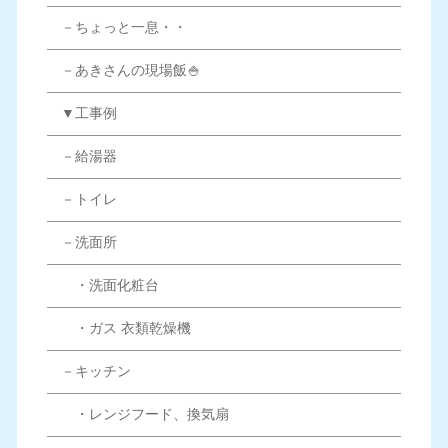
－ちょっと一息・・
－あきさんの現場飯🍚
▼工事例
－給湯器
－トイレ
－洗面所
・洗面化粧台
・ガス 衣類乾燥機
－キッチン
・レンジフード、換気扇