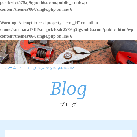
pck4csdc2579aj9tgsonh6a.com/public_html/wp-
content/themes/064/single.php
on line
6
Warning
: Attempt to read property "term_id" on null in
/home/kurihara1718/xn--pck4csdc2579aj9tgsonh6a.com/public_html/wp-
content/themes/064/single.php
on line
6
ホーム
gU85yrzAQy+0vjRk4UziHA
Blog
ブログ