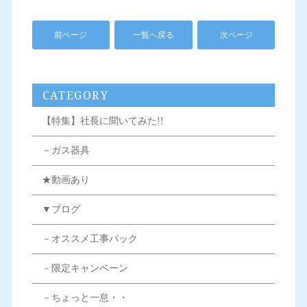
前ページ
一覧へ戻る
次ページ
CATEGORY
【特集】社長に聞いてみた!!
－ガス器具
★動画あり
▼ブログ
－オススメ工事パック
－限定キャンペーン
－ちょっと一息・・