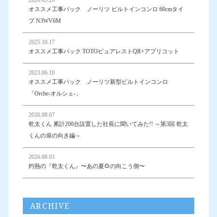
オススメ工事パック ノーリツ ビルトインコンロ 60cmタイ
プ N3WV6M
2025.10.17
オススメ工事パック TOTOピュアレストQR+アプリコット
2023.06.10
オススメ工事パック ノーリツ新型ビルトインコンロ
「Orche-オルシェ-」
2026.08.07
乾太くん 累計200台設置した社長に聞いてみた!! ～第3回 乾太
くんの扉の向き編～
2026.08.03
灼熱の『乾太くん』〜あの夏🌻の向こう側〜
ARCHIVE