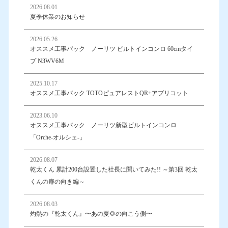
2026.08.01
夏季休業のお知らせ
2026.05.26
オススメ工事パック ノーリツ ビルトインコンロ 60cmタイ
プ N3WV6M
2025.10.17
オススメ工事パック TOTOピュアレストQR+アプリコット
2023.06.10
オススメ工事パック ノーリツ新型ビルトインコンロ
「Orche-オルシェ-」
2026.08.07
乾太くん 累計200台設置した社長に聞いてみた!! ～第3回 乾太
くんの扉の向き編～
2026.08.03
灼熱の『乾太くん』〜あの夏🌻の向こう側〜