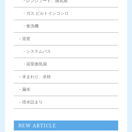
・レンジフード、換気扇
・ガス ビルトインコンロ
・食洗機
－浴室
・システムバス
・浴室換気扇
－水まわり、水栓
－漏水
－排水詰まり
NEW ARTICLE