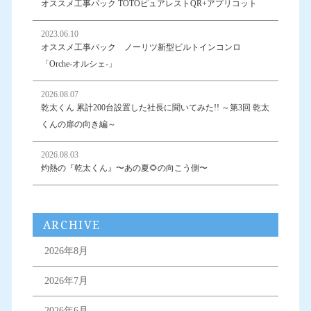
オススメ工事パック TOTOピュアレストQR+アプリコット
2023.06.10
オススメ工事パック ノーリツ新型ビルトインコンロ
「Orche-オルシェ-」
2026.08.07
乾太くん 累計200台設置した社長に聞いてみた!! ～第3回 乾太
くんの扉の向き編～
2026.08.03
灼熱の『乾太くん』〜あの夏🌻の向こう側〜
ARCHIVE
2026年8月
2026年7月
2026年6月