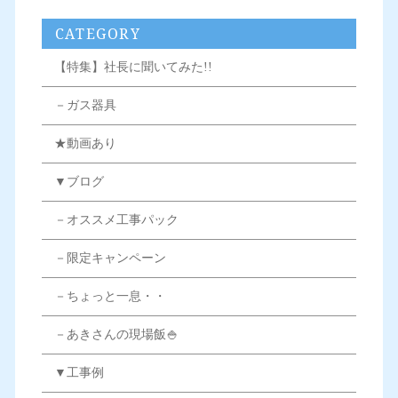
CATEGORY
【特集】社長に聞いてみた!!
－ガス器具
★動画あり
▼ブログ
－オススメ工事パック
－限定キャンペーン
－ちょっと一息・・
－あきさんの現場飯🍚
▼工事例