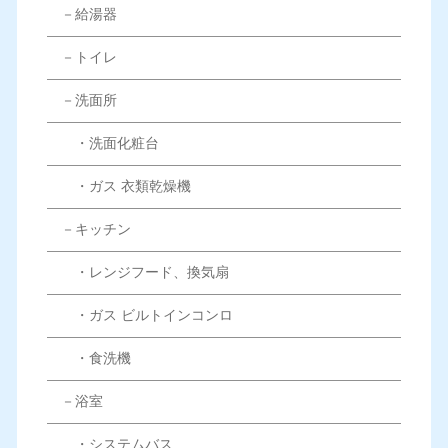
－給湯器
－トイレ
－洗面所
・洗面化粧台
・ガス 衣類乾燥機
－キッチン
・レンジフード、換気扇
・ガス ビルトインコンロ
・食洗機
－浴室
・システムバス