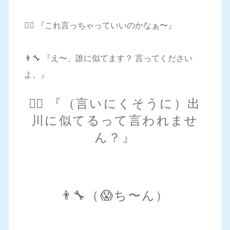
🙋‍♀️ 『これ言っちゃっていいのかなぁ〜』
👨‍🔧 『え〜、誰に似てます？ 言ってください
よ。』
🙋‍♀️ 『（言いにくそうに）出
川に似てるって言われませ
ん？』
👨‍🔧（😱ち〜ん）