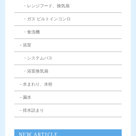
・レンジフード、換気扇
・ガス ビルトインコンロ
・食洗機
－浴室
・システムバス
・浴室換気扇
－水まわり、水栓
－漏水
－排水詰まり
NEW ARTICLE