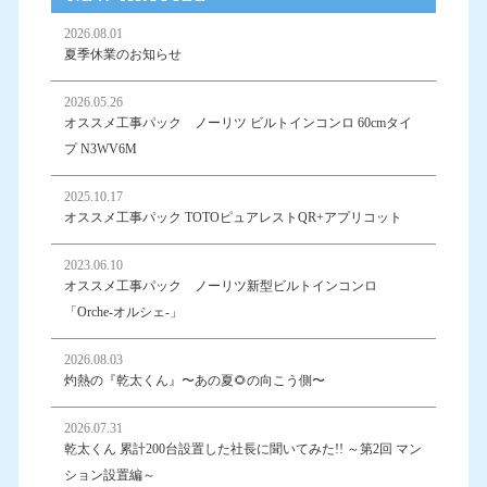
2026.08.01
夏季休業のお知らせ
2026.05.26
オススメ工事パック ノーリツ ビルトインコンロ 60cmタイ
プ N3WV6M
2025.10.17
オススメ工事パック TOTOピュアレストQR+アプリコット
2023.06.10
オススメ工事パック ノーリツ新型ビルトインコンロ
「Orche-オルシェ-」
2026.08.03
灼熱の『乾太くん』〜あの夏🌻の向こう側〜
2026.07.31
乾太くん 累計200台設置した社長に聞いてみた!! ～第2回 マン
ション設置編～