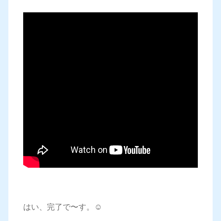
はい、完了で〜す。☺️