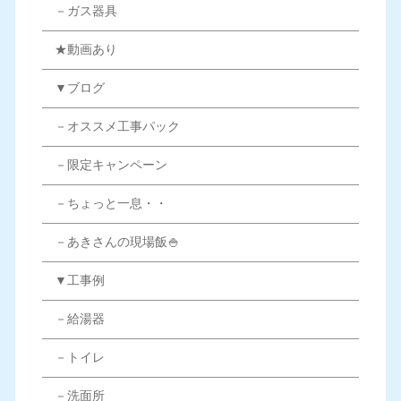
－ガス器具
★動画あり
▼ブログ
－オススメ工事パック
－限定キャンペーン
－ちょっと一息・・
－あきさんの現場飯🍚
▼工事例
－給湯器
－トイレ
－洗面所