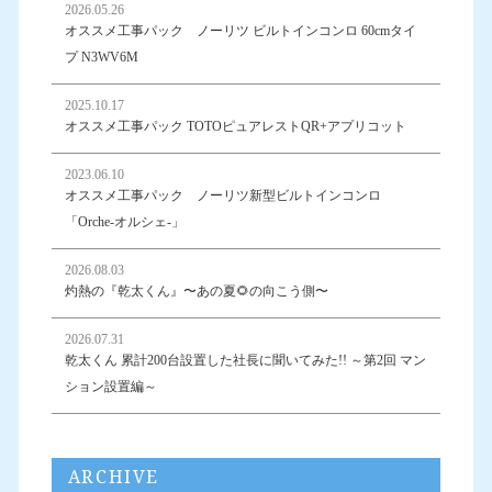
2026.05.26
オススメ工事パック ノーリツ ビルトインコンロ 60cmタイ
プ N3WV6M
2025.10.17
オススメ工事パック TOTOピュアレストQR+アプリコット
2023.06.10
オススメ工事パック ノーリツ新型ビルトインコンロ
「Orche-オルシェ-」
2026.08.03
灼熱の『乾太くん』〜あの夏🌻の向こう側〜
2026.07.31
乾太くん 累計200台設置した社長に聞いてみた!! ～第2回 マン
ション設置編～
ARCHIVE