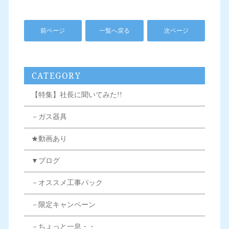
前ページ
一覧へ戻る
次ページ
CATEGORY
【特集】社長に聞いてみた!!
－ガス器具
★動画あり
▼ブログ
－オススメ工事パック
－限定キャンペーン
－ちょっと一息・・