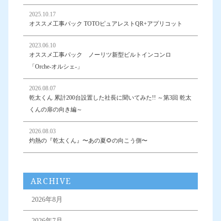
2025.10.17
オススメ工事パック TOTOピュアレストQR+アプリコット
2023.06.10
オススメ工事パック ノーリツ新型ビルトインコンロ
「Orche-オルシェ-」
2026.08.07
乾太くん 累計200台設置した社長に聞いてみた!! ～第3回 乾太
くんの扉の向き編～
2026.08.03
灼熱の『乾太くん』〜あの夏🌻の向こう側〜
ARCHIVE
2026年8月
2026年7月