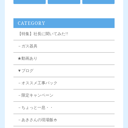
CATEGORY
【特集】社長に聞いてみた!!
－ガス器具
★動画あり
▼ブログ
－オススメ工事パック
－限定キャンペーン
－ちょっと一息・・
－あきさんの現場飯🍚