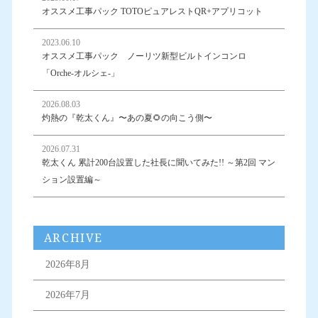
オススメ工事パック TOTOピュアレストQR+アプリコット
2023.06.10
オススメ工事パック ノーリツ新型ビルトインコンロ
「Orche-オルシェ-」
2026.08.03
灼熱の『乾太くん』〜あの夏🌻の向こう側〜
2026.07.31
乾太くん 累計200台設置した社長に聞いてみた!! ～第2回 マン
ション設置編～
ARCHIVE
2026年8月
2026年7月